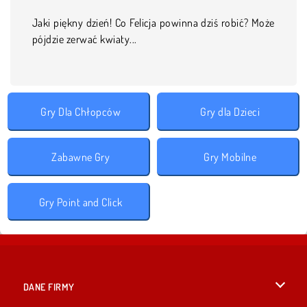
Jaki piękny dzień! Co Felicja powinna dziś robić? Może
pójdzie zerwać kwiaty...
Gry Dla Chłopców
Gry dla Dzieci
Zabawne Gry
Gry Mobilne
Gry Point and Click
DANE FIRMY