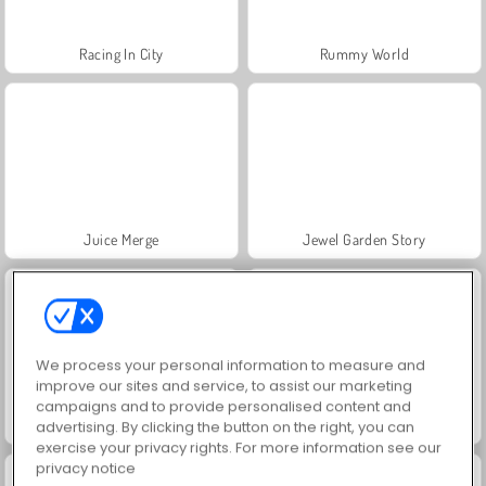
Racing In City
Rummy World
Juice Merge
Jewel Garden Story
We process your personal information to measure and
improve our sites and service, to assist our marketing
campaigns and to provide personalised content and
Grand Mahjong Connect
Fashion Princess - Dress Up for Girls
advertising. By clicking the button on the right, you can
exercise your privacy rights. For more information see our
privacy notice