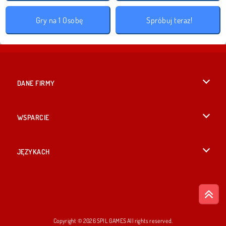
Gry na 1 Osobę
Spróbuj teraz!
DANE FIRMY
Warunki korzystania z Witryny
WSPARCIE
Nasza polityka prywatnosci
Pomoc
JĘZYKACH
Cookies
English
Zgoda na pliki cookies
British English
Copyright © 2026 SPIL GAMES All rights reserved.