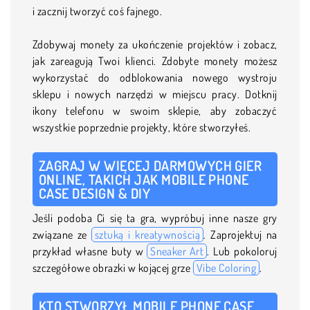
i zacznij tworzyć coś fajnego.
Zdobywaj monety za ukończenie projektów i zobacz,
jak zareagują Twoi klienci. Zdobyte monety możesz
wykorzystać do odblokowania nowego wystroju
sklepu i nowych narzędzi w miejscu pracy. Dotknij
ikony telefonu w swoim sklepie, aby zobaczyć
wszystkie poprzednie projekty, które stworzyłeś.
ZAGRAJ W WIĘCEJ DARMOWYCH GIER
ONLINE, TAKICH JAK MOBILE PHONE
CASE DESIGN & DIY
Jeśli podoba Ci się ta gra, wypróbuj inne nasze gry
związane ze
sztuką i kreatywnością
. Zaprojektuj na
przykład własne buty w
Sneaker Art
. Lub pokoloruj
szczegółowe obrazki w kojącej grze
Vibe Coloring
.
KTO STWORZYŁ MOBILE PHONE CASE