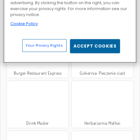
advertising. By clicking the button on the right, you can
exercise your privacy rights. For more information see our
privacy notice
Cookie Policy
Delicious - Emily's New Beginning
Pingwinia stołówka 2
Your Privacy Rights
ACCEPT COOKIES
Burger Restaurant Express
Cukiernia: Pieczenie ciast
Drink Master
Herbaciarnia Mathai