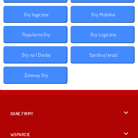
Gry logiczne
Gry Mobilne
Popularne Gry
Gry Logiczne
Gry na 1 Osobę
Spróbuj teraz!
Zimowy Gry
DANE FIRMY
Warunki korzystania z Witryny
WSPARCIE