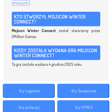
zimowych
.
KTO STWORZYŁ MOJICON WINTER
CONNECT?
Mojicon Winter Connect
został stworzony przez
2Million Games.
KIEDY ZOSTAŁA WYDANA GRA MOJICON
WINTER CONNECT?
Ta gra została wydana 4 grudnia 2025 roku.
Gry Logiczne
Gry Świąteczne
Gry połączyć
Gry HTML5