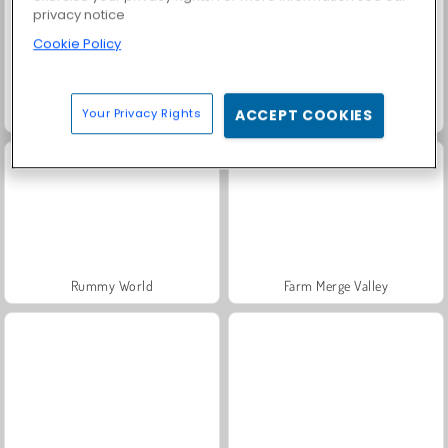
privacy notice
Cookie Policy
Your Privacy Rights
ACCEPT COOKIES
Fashion Princess - Dress Up for Girls
Masha and the Bear: Meadows
Rummy World
Farm Merge Valley