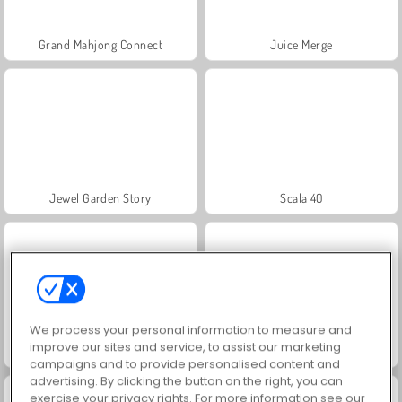
Grand Mahjong Connect
Juice Merge
Jewel Garden Story
Scala 40
We process your personal information to measure and
improve our sites and service, to assist our marketing
Solitaire Social
Trollface Quest: USA 2
campaigns and to provide personalised content and
advertising. By clicking the button on the right, you can
exercise your privacy rights. For more information see our