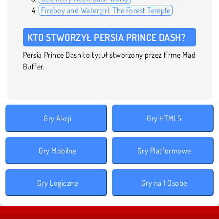
Fireboy and Watergirl: The Forest Temple
KTO STWORZYŁ PERSIA PRINCE DASH?
Persia Prince Dash to tytuł stworzony przez firmę Mad
Buffer.
Gry Akcji
Gry HTML5
Gry Mobilne
Gry Platformowe
Gry Logiczne
Gry na 1 Osobę