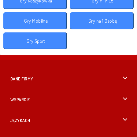
Gry Koszykówka
Gry HTML5
Gry Mobilne
Gry na 1 Osobę
Gry Sport
DANE FIRMY
Warunki korzystania z Witryny
WSPARCIE
Nasza polityka prywatnosci
Pomoc
JĘZYKACH
Cookies
English