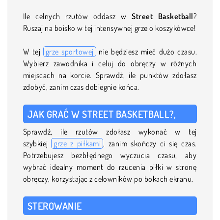
Ile celnych rzutów oddasz w
Street Basketball
?
Ruszaj na boisko w tej intensywnej grze o koszykówce!
W tej
grze sportowej
nie będziesz mieć dużo czasu.
Wybierz zawodnika i celuj do obręczy w różnych
miejscach na korcie. Sprawdź, ile punktów zdołasz
zdobyć, zanim czas dobiegnie końca.
JAK GRAĆ W STREET BASKETBALL?,
Sprawdź, ile rzutów zdołasz wykonać w tej
szybkiej
grze z piłkami
, zanim skończy ci się czas.
Potrzebujesz bezbłędnego wyczucia czasu, aby
wybrać idealny moment do rzucenia piłki w stronę
obręczy, korzystając z celowników po bokach ekranu.
STEROWANIE