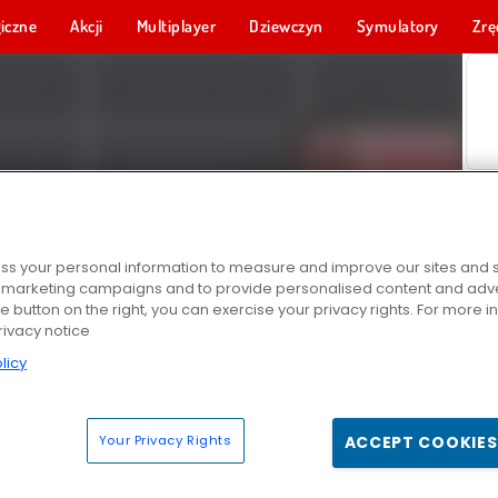
iczne
Akcji
Multiplayer
Dziewczyn
Symulatory
Zrę
s your personal information to measure and improve our sites and s
r marketing campaigns and to provide personalised content and adver
he button on the right, you can exercise your privacy rights. For more 
rivacy notice
licy
Your Privacy Rights
ACCEPT COOKIES