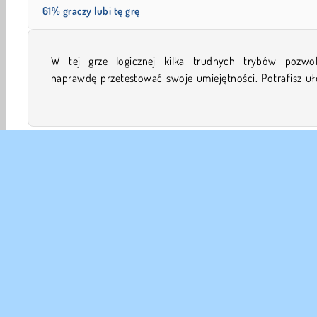
61% graczy lubi tę grę
W tej grze logicznej kilka trudnych trybów pozwol
wszystkie klocki o dziwacznych kształtach we właści
naprawdę przetestować swoje umiejętności. Potrafisz uł
Arkadowe
Gry Klocki
HTML5
Mobilne
Point 
DANE
Waru
Nas