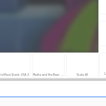
L
Trollface Quest: USA 2
Masha and the Bear: Meadows
Scala 40
Harvest Honors
Farm Merge Valley