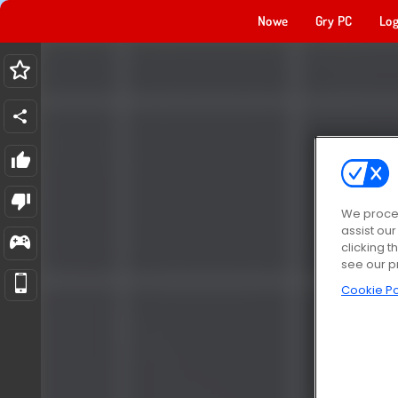
Nowe
Gry PC
Log
We proces
assist ou
clicking t
see our p
Cookie Po