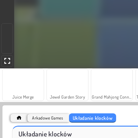
Juice Merge
Jewel Garden Story
Grand Mahjong Connect
Układanie klocków
Arkadowe Games
Solitaire Social
Fashion Princess - Dress Up for Girls
Układanie klocków