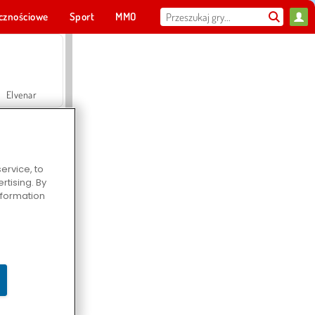
cznościowe
Sport
MMO
Dla ciebie
Elvenar
ervice, to
tising. By
Hospital Surgeon Doctor Game
information
Offroad Crash Climber 4X4