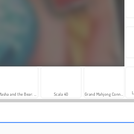
L
Masha and the Bear: Meadows
Scala 40
Grand Mahjong Connect
Royal Story
Rummy World