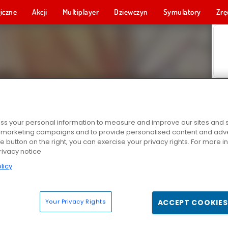
iczne
Akcji
Multiplayer
Dziewczyn
Symulatory
Zrę
s your personal information to measure and improve our sites and s
r marketing campaigns and to provide personalised content and adver
he button on the right, you can exercise your privacy rights. For more 
rivacy notice
licy
Your Privacy Rights
ACCEPT COOKIES