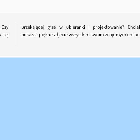
 Czy
łaby
 tej
pokazać piękne zdjęcie wszystkim swoim znajomym online
 FIRMY
WSPARCIE
nki korzystania z Witryny
Cookies
Pomoc
za polityka prywatnosci
Zgoda na pliki cookies