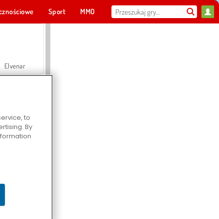
cznościowe
Sport
MMO
Dla ciebie
Elvenar
ervice, to
tising. By
Hospital Surgeon Doctor Game
information
Offroad Crash Climber 4X4