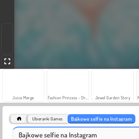
Juice Merge
Fashion Princess - Dress Up for Girls
Jewel Garden Story
Bajkowe selfie na Instagram
Ubieranki Games
Farm Merge Valley
Heroes of Myths
Bajkowe selfie na Instagram