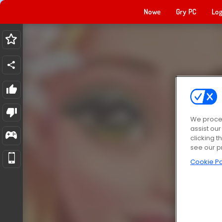
Nowe
Gry PC
Log
We proces
assist ou
clicking t
see our p
Cookie Po