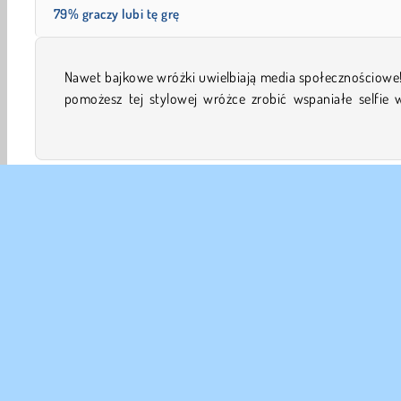
79% graczy lubi tę grę
Nawet bajkowe wróżki uwielbiają media społecznościowe!
urzekającej grze w ubieranki i projektowanie? Chcia
pomożesz tej stylowej wróżce zrobić wspaniałe selfie w
Ubieranki
Dziewczyn
Gry przeróbki
Mobilne
DANE
Waru
Nas