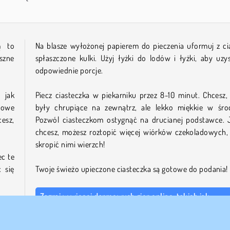
ą
to
Na blasze wyłożonej papierem do pieczenia uformuj z ci
szne
spłaszczone kulki. Użyj łyżki do lodów i łyżki, aby uzy
odpowiednie porcje.
 jak
Piecz ciasteczka w piekarniku przez 8-10 minut. Chcesz,
dowe
były chrupiące na zewnątrz, ale lekko miękkie w śro
cesz,
Pozwól ciasteczkom ostygnąć na drucianej podstawce. J
chcesz, możesz roztopić więcej wiórków czekoladowych,
skropić nimi wierzch!
ec te
 się
Twoje świeżo upieczone ciasteczka są gotowe do podania!
Zagraj w więcej darmowych gier online, takich jak
Czekoladowe ciasteczka: Lekcje gotowania z Sarą
Jeśli podoba ci się ta gra, mamy wiele innych zabawnych 