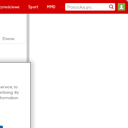
cznościowe
Sport
MMO
Dla ciebie
Elvenar
ervice, to
tising. By
Hospital Surgeon Doctor Game
information