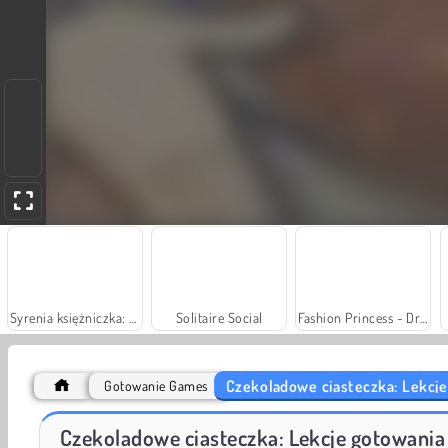
Syrenia księżniczka: Problemy ze skórą
Solitaire Social
Fashion Princess - Dress Up for Girls
Czekoladowe ciasteczka: Lekcje
Gotowanie Games
Rummy World
Scala 40
Czekoladowe ciasteczka: Lekcje gotowania 