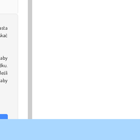
asta
skać
 aby
dku.
eśli
 aby
gier