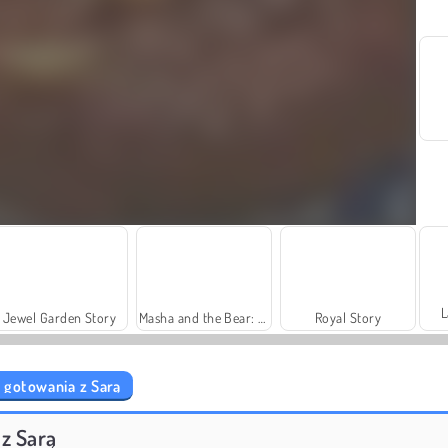
L
Jewel Garden Story
Masha and the Bear: Meadows
Royal Story
 gotowania z Sarą
Charm Farm
Let's Fish!
z Sarą