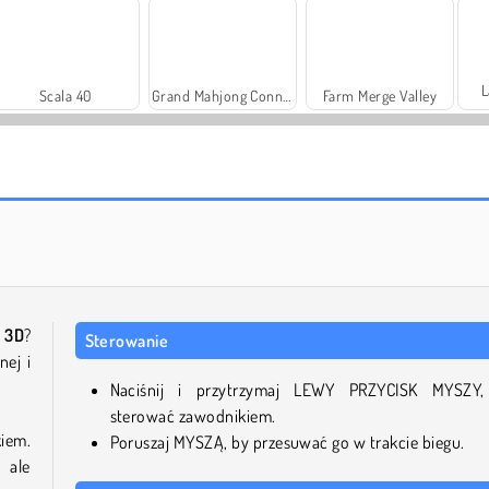
L
Scala 40
Grand Mahjong Connect
Farm Merge Valley
Harvest Honors
Royal Story
 3D
?
Sterowanie
nej i
Naciśnij i przytrzymaj LEWY PRZYCISK MYSZY
sterować zawodnikiem.
kiem.
Poruszaj MYSZĄ, by przesuwać go w trakcie biegu.
 ale