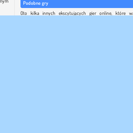
nnym
Podobne gry
Oto kilka innych ekscytujących gier online, które w
wypróbować.
wych
Join and Clash 3D
orze
Stacky Run
Jeśli
Arrow Challenge
mniej
Fail Run Online
ciowe
 FIRMY
WSPARCIE