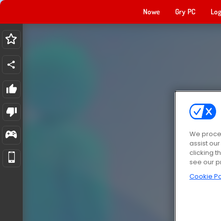
Nowe
Gry PC
Log
We proces
assist ou
clicking t
see our p
Cookie Po