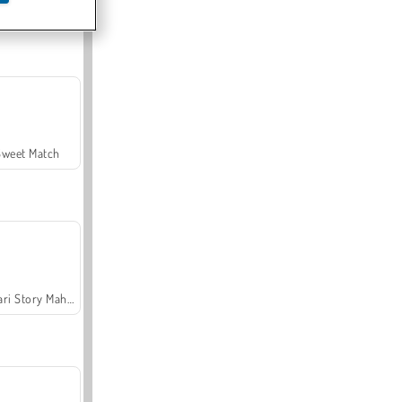
Offroad Crash Climber 4X4
Sweet Match
Safari Story Mahjong