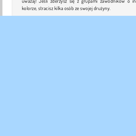
uważaj! Jeśli zderzysz się z grupami zawodników o i
kolorze, stracisz kilka osób ze swojej drużyny.
Jak grać w Crowd Stack Race 3D?
Crowd Stack Race 3D to trudna
gra o rysunko
ludzikach
. Zbieraj innych zawodników o tym samym kol
co ty w drodze do linii mety na końcu każdego poziomu. 
jednak uderzysz w grupę o innym kolorze, stracisz co naj
kilku swoich towarzyszy.
3D
HTML5
Mobilne
Platformówki
Zręcznoś
DANE