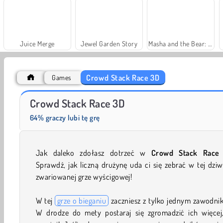
Juice Merge
Jewel Garden Story
Masha and the Bear: Meadows
Crowd Stack Race 3D
Games
Solitaire Social
Trollface Quest: USA 2
Crowd Stack Race 3D
64% graczy lubi tę grę
Jak daleko zdołasz dotrzeć w
Crowd Stack Race
Sprawdź, jak liczną drużynę uda ci się zebrać w tej dziw
zwariowanej grze wyścigowej!
W tej
grze o bieganiu
zaczniesz z tylko jednym zawodni
W drodze do mety postaraj się zgromadzić ich więcej,