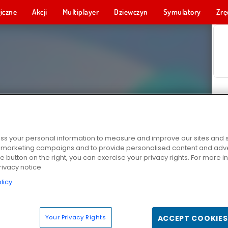
iczne
Akcji
Multiplayer
Dziewczyn
Symulatory
Zrę
s your personal information to measure and improve our sites and s
r marketing campaigns and to provide personalised content and adver
he button on the right, you can exercise your privacy rights. For more 
rivacy notice
licy
Your Privacy Rights
ACCEPT COOKIES