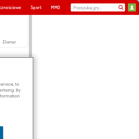
cznościowe
Sport
MMO
Dla ciebie
Elvenar
ervice, to
tising. By
Hospital Surgeon Doctor Game
information