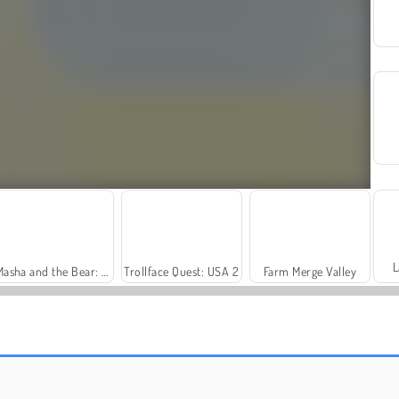
L
Masha and the Bear: Meadows
Trollface Quest: USA 2
Farm Merge Valley
Fashion Princess - Dress Up for Girls
Harvest Honors