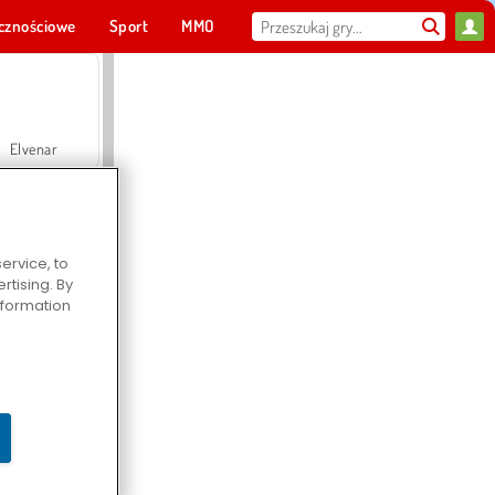
cznościowe
Sport
MMO
Dla ciebie
Elvenar
ervice, to
tising. By
Hospital Surgeon Doctor Game
information
Offroad Crash Climber 4X4