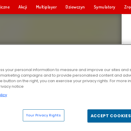
iczne
Akcji
Multiplayer
Dziewczyn
Symulatory
Zrę
s your personal information to measure and improve our sites and s
r marketing campaigns and to provide personalised content and adver
he button on the right, you can exercise your privacy rights. For more 
rivacy notice
licy
Your Privacy Rights
ACCEPT COOKIES