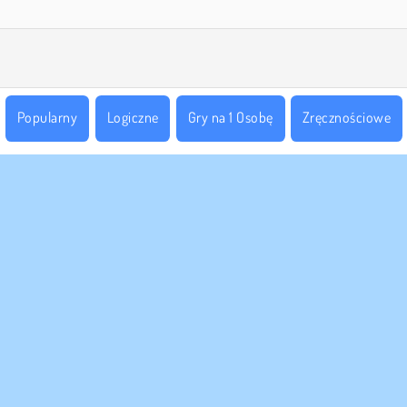
Popularny
Logiczne
Gry na 1 Osobę
Zręcznościowe
 FIRMY
WSPARCIE
nki korzystania z Witryny
Cookies
Pomoc
za polityka prywatnosci
Zgoda na pliki cookies