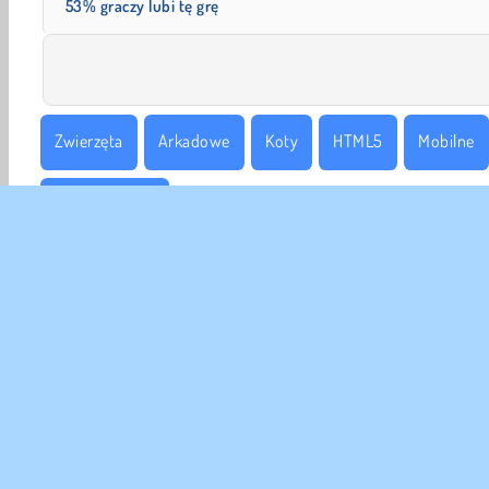
53% graczy lubi tę grę
Zwierzęta
Arkadowe
Koty
HTML5
Mobilne
Gry z memami
DANE
Waru
Nas