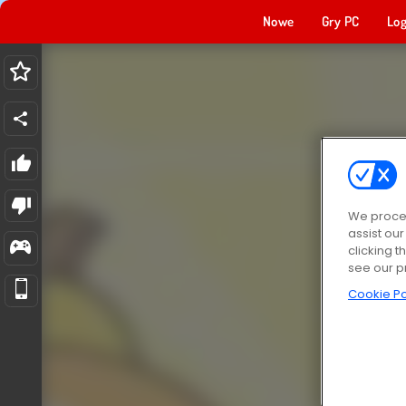
Nowe
Gry PC
Log
We proces
assist ou
clicking t
see our p
Cookie Po