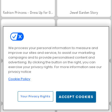
Fashion Princess - Dress Up for Girls
Jewel Garden Story
We process your personal information to measure and
improve our sites and service, to assist our marketing
Masha and the Bear: Meadows
Scala 40
campaigns and to provide personalised content and
advertising. By clicking the button on the right, you can
exercise your privacy rights. For more information see our
privacy notice
Cookie Policy
Your Privacy Rights
ACCEPT COOKIES
Juice Merge
Grand Mahjong Connect