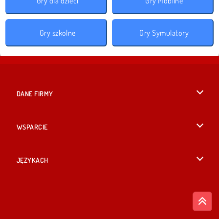
Gry dla dzieci
Gry Mobilne
Gry szkolne
Gry Symulatory
DANE FIRMY
Warunki korzystania z Witryny
WSPARCIE
Nasza polityka prywatnosci
Pomoc
JĘZYKACH
Cookies
British English
Zgoda na pliki cookies
Русский