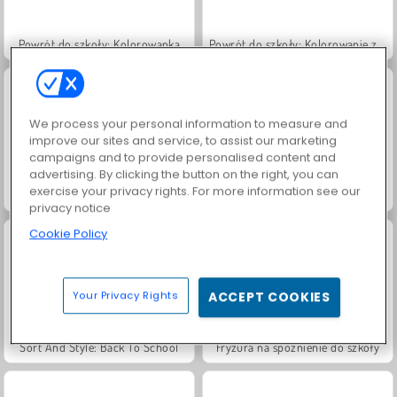
Powrót do szkoły: Kolorowanka
Powrót do szkoły: Kolorowanie zwierząt
We process your personal information to measure and
improve our sites and service, to assist our marketing
campaigns and to provide personalised content and
advertising. By clicking the button on the right, you can
exercise your privacy rights. For more information see our
Day at School: My Teacher Games
Teacher Simulator
privacy notice
Cookie Policy
Your Privacy Rights
ACCEPT COOKIES
Sort And Style: Back To School
Fryzura na spóźnienie do szkoły