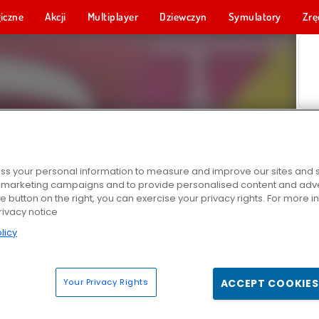
iczne
Akcji
Multiplayer
Dziewczyn
Symulatory
Zrę
s your personal information to measure and improve our sites and s
r marketing campaigns and to provide personalised content and adver
he button on the right, you can exercise your privacy rights. For more 
rivacy notice
licy
Your Privacy Rights
ACCEPT COOKIES