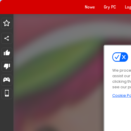
Nowe
Gry PC
Log
We proces
assist ou
clicking t
see our p
Cookie Po