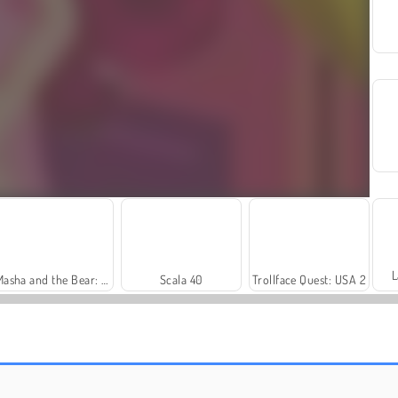
L
Masha and the Bear: Meadows
Scala 40
Trollface Quest: USA 2
Let's Fish!
Solitaire Social