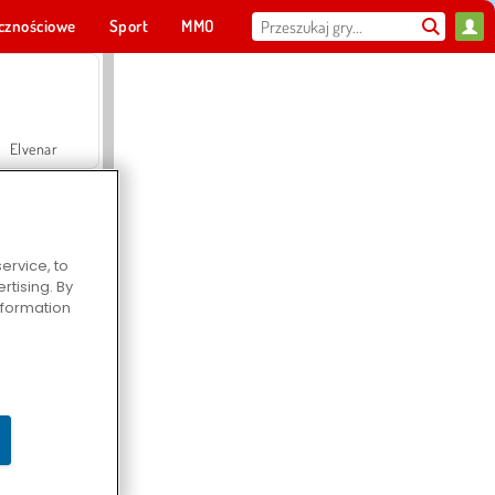
cznościowe
Sport
MMO
Dla ciebie
Elvenar
ervice, to
tising. By
Hospital Surgeon Doctor Game
information
Offroad Crash Climber 4X4