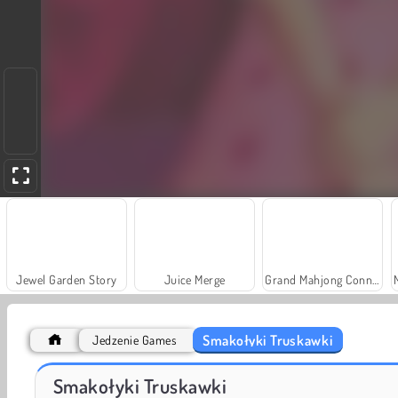
Jewel Garden Story
Juice Merge
Grand Mahjong Connect
Smakołyki Truskawki
Jedzenie Games
Farm Merge Valley
Royal Story
Smakołyki Truskawki