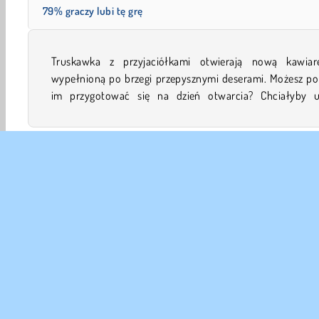
79% graczy lubi tę grę
Truskawka z przyjaciółkami otwierają nową kawiar
mnóstwo ciast i innych smakołyków, ale nie wiedzą, od 
wypełnioną po brzegi przepysznymi deserami. Możesz p
im przygotować się na dzień otwarcia? Chciałyby u
Jedzenie
Dziewczyn
Gry kuchnia
Mobilne
Gr
DANE
Waru
Nas