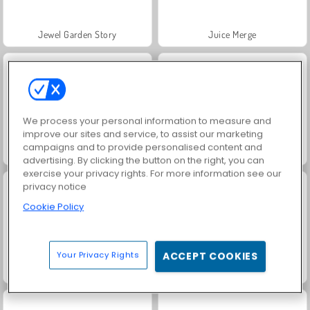
Jewel Garden Story
Juice Merge
We process your personal information to measure and
improve our sites and service, to assist our marketing
campaigns and to provide personalised content and
Grand Mahjong Connect
Harvest Honors
advertising. By clicking the button on the right, you can
exercise your privacy rights. For more information see our
privacy notice
Cookie Policy
Your Privacy Rights
ACCEPT COOKIES
Solitaire Social
Trollface Quest: USA 2