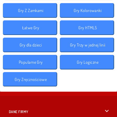
Gry Z Zamkami
Gry Kolorowanki
Łatwe Gry
Gry HTML5
Gry dla dzieci
Gry Trzy w jednej linii
Popularne Gry
Gry Logiczne
Gry Zręcznościowe
DANE FIRMY