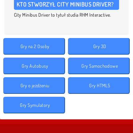
KTO STWORZYŁ CITY MINIBUS DRIVER?
City Minibus Driver to tytuł studia RHM Interactive.
Gry na 2 Osoby
Gry 3D
Gry Autobusy
Gry Samochodowe
Gry o jeżdżeniu
Gry HTML5
Gry Symulatory