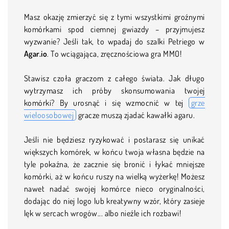
Masz okazję zmierzyć się z tymi wszystkimi groźnymi
komórkami spod ciemnej gwiazdy – przyjmujesz
wyzwanie? Jeśli tak, to wpadaj do szalki Petriego w
Agar.io
. To wciągająca, zręcznościowa gra MMO!
Stawisz czoła graczom z całego świata. Jak długo
wytrzymasz ich próby skonsumowania twojej
komórki? By urosnąć i się wzmocnić w tej
grze
wieloosobowej
gracze muszą zjadać kawałki agaru.
Jeśli nie będziesz ryzykować i postarasz się unikać
większych komórek, w końcu twoja własna będzie na
tyle pokaźna, że zacznie się bronić i łykać mniejsze
komórki, aż w końcu ruszy na wielką wyżerkę! Możesz
nawet nadać swojej komórce nieco oryginalności,
dodając do niej logo lub kreatywny wzór, który zasieje
lęk w sercach wrogów... albo nieźle ich rozbawi!