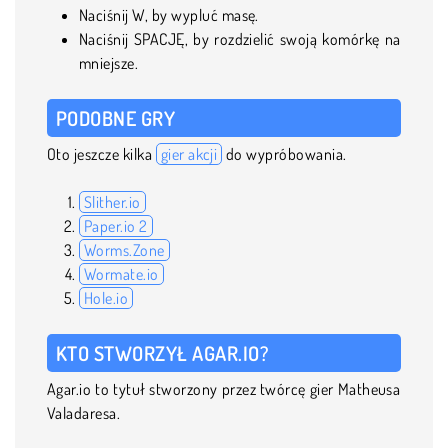
Naciśnij W, by wypluć masę.
Naciśnij SPACJĘ, by rozdzielić swoją komórkę na
mniejsze.
PODOBNE GRY
Oto jeszcze kilka
gier akcji
do wypróbowania.
Slither.io
Paper.io 2
Worms.Zone
Wormate.io
Hole.io
KTO STWORZYŁ AGAR.IO?
Agar.io to tytuł stworzony przez twórcę gier Matheusa
Valadaresa.