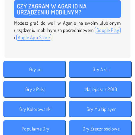
CZY ZAGRAM W AGAR.IO NA
URZĄDZENIU MOBILNYM?
Możesz grać do woli w Agar.io na swoim ulubionym
urządzeniu mobilnym za pośrednictwem
Google Play
i
Apple App Store
.
Gry .io
Gry Akcji
Gry z Piłką
Najlepsza z 2018
Gry Kolorowanki
Gry Multiplayer
Popularne Gry
Gry Zręcznościowe