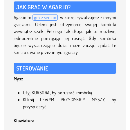
JAK GRAĆ W AGAR.IO?
Agar.io to
gra z serii io
, w której rywalizujesz z innymi
graczami. Celem jest utrzymanie swojej komórki
wewnątrz szalki Petriego tak długo jak to możliwe,
jednocześnie pomagając jej rosnąć. Gdy komórka
będzie wystarczająco duża, może zacząć zjadać te
kontrolowane przez innych graczy.
STEROWANIE
Mysz
Użyj KURSORA, by poruszać komórką.
Kliknij LEWYM PRZYCISKIEM MYSZY, by
przyspieszyć.
Klawiatura