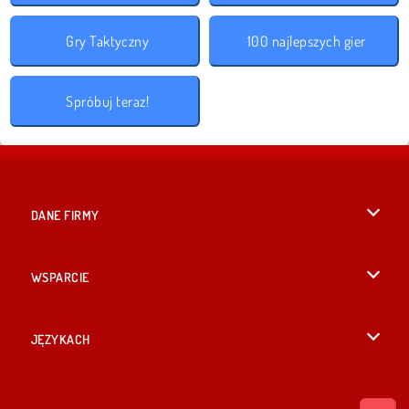
Gry Taktyczny
100 najlepszych gier
Spróbuj teraz!
DANE FIRMY
Warunki korzystania z Witryny
WSPARCIE
Nasza polityka prywatnosci
Pomoc
JĘZYKACH
Cookies
English