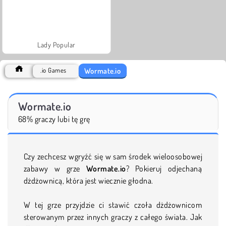
Lady Popular
Wormate.io
.io Games
Wormate.io
68% graczy lubi tę grę
Czy zechcesz wgryźć się w sam środek wieloosobowej
zabawy w grze
Wormate.io
? Pokieruj odjechaną
dżdżownicą, która jest wiecznie głodna.
W tej grze przyjdzie ci stawić czoła dżdżownicom
sterowanym przez innych graczy z całego świata. Jak