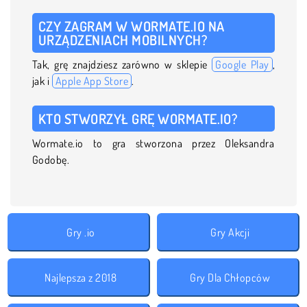
CZY ZAGRAM W WORMATE.IO NA
URZĄDZENIACH MOBILNYCH?
Tak, grę znajdziesz zarówno w sklepie
Google Play
,
jak i
Apple App Store
.
KTO STWORZYŁ GRĘ WORMATE.IO?
Wormate.io to gra stworzona przez Oleksandra
Godobę.
Gry .io
Gry Akcji
Najlepsza z 2018
Gry Dla Chłopców