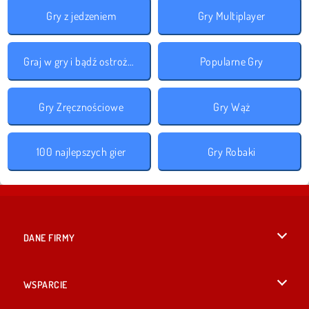
Gry z jedzeniem
Gry Multiplayer
Graj w gry i bądź ostrożny!
Popularne Gry
Gry Zręcznościowe
Gry Wąż
100 najlepszych gier
Gry Robaki
DANE FIRMY
Warunki korzystania z Witryny
WSPARCIE