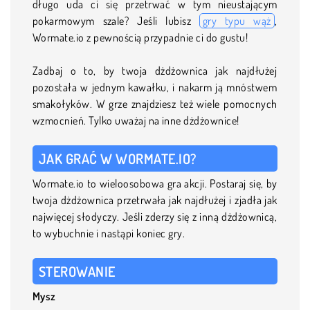
długo uda ci się przetrwać w tym nieustającym
pokarmowym szale? Jeśli lubisz
gry typu wąż
,
Wormate.io z pewnością przypadnie ci do gustu!
Zadbaj o to, by twoja dżdżownica jak najdłużej
pozostała w jednym kawałku, i nakarm ją mnóstwem
smakołyków. W grze znajdziesz też wiele pomocnych
wzmocnień. Tylko uważaj na inne dżdżownice!
JAK GRAĆ W WORMATE.IO?
Wormate.io to wieloosobowa gra akcji. Postaraj się, by
twoja dżdżownica przetrwała jak najdłużej i zjadła jak
najwięcej słodyczy. Jeśli zderzy się z inną dżdżownicą,
to wybuchnie i nastąpi koniec gry.
STEROWANIE
Mysz