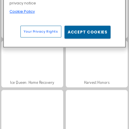
privacy notice
Cookie Policy
Your Privacy Rights
ACCEPT COOKIES
Bubble Shooter Soccer 2
Doll Sister: Throat Doctor
Ice Queen: Home Recovery
Harvest Honors