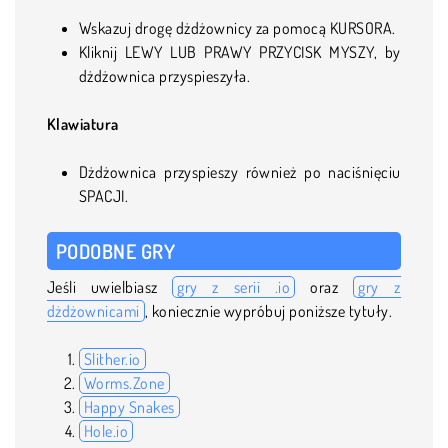
Wskazuj drogę dżdżownicy za pomocą KURSORA.
Kliknij LEWY LUB PRAWY PRZYCISK MYSZY, by
dżdżownica przyspieszyła.
Klawiatura
Dżdżownica przyspieszy również po naciśnięciu
SPACJI.
PODOBNE GRY
Jeśli uwielbiasz
gry z serii .io
oraz
gry z
dżdżownicami
, koniecznie wypróbuj poniższe tytuły.
Slither.io
Worms.Zone
Happy Snakes
Hole.io