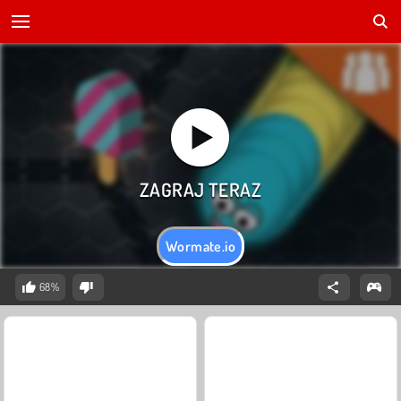
Wormate.io
68%