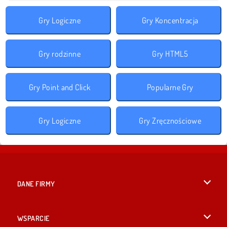
Gry Logiczne
Gry Koncentracja
Gry rodzinne
Gry HTML5
Gry Point and Click
Popularne Gry
Gry Logiczne
Gry Zręcznościowe
DANE FIRMY
Warunki korzystania z Witryny
WSPARCIE