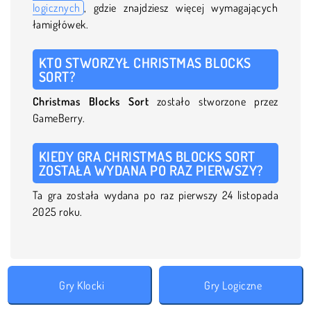
logicznych
, gdzie znajdziesz więcej wymagających
łamigłówek.
KTO STWORZYŁ CHRISTMAS BLOCKS
SORT?
Christmas Blocks Sort
zostało stworzone przez
GameBerry.
KIEDY GRA CHRISTMAS BLOCKS SORT
ZOSTAŁA WYDANA PO RAZ PIERWSZY?
Ta gra została wydana po raz pierwszy 24 listopada
2025 roku.
Gry Klocki
Gry Logiczne