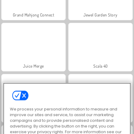
Grand Mahjong Connect
Jewel Garden Story
Juice Merge
Scala 40
We process your personal information to measure and
improve our sites and service, to assist our marketing
Solitaire Social
Trollface Quest: USA 2
campaigns and to provide personalised content and
advertising. By clicking the button on the right, you can
exercise your privacy rights. For more information see our