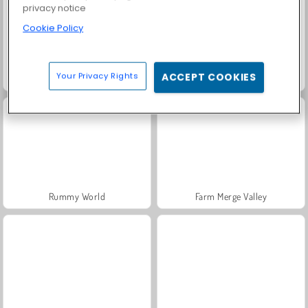
privacy notice
Cookie Policy
Your Privacy Rights
ACCEPT COOKIES
Fashion Princess - Dress Up for Girls
Masha and the Bear: Meadows
Rummy World
Farm Merge Valley