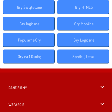
Gry Świąteczne
Gry HTML5
Gry logiczne
Gry Mobilne
Popularne Gry
Gry Logiczne
Gry na 1 Osobę
Spróbuj teraz!
DANE FIRMY
Warunki korzystania z Witryny
WSPARCIE