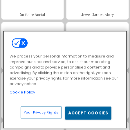
Solitaire Social
Jewel Garden Story
We process your personal information to measure and
improve our sites and service, to assist our marketing
Grand Mahjong Connect
Juice Merge
campaigns and to provide personalised content and
advertising. By clicking the button on the right, you can
exercise your privacy rights. For more information see our
privacy notice
Cookie Policy
Your Privacy Rights
ACCEPT COOKIES
Trollface Quest: USA 2
Masha and the Bear: Meadows