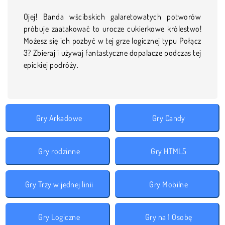
Ojej! Banda wścibskich galaretowatych potworów
próbuje zaatakować to urocze cukierkowe królestwo!
Możesz się ich pozbyć w tej grze logicznej typu Połącz
3? Zbieraj i używaj fantastyczne dopalacze podczas tej
epickiej podróży.
Gry Arkadowe
Gry Candy
Gry rodzinne
Gry HTML5
Gry Trzy w jednej linii
Gry Mobilne
Gry Logiczne
Gry na 1 Osobę