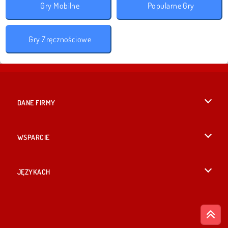
Gry Mobilne
Popularne Gry
Gry Zręcznościowe
DANE FIRMY
Warunki korzystania z Witryny
WSPARCIE
Nasza polityka prywatnosci
Pomoc
JĘZYKACH
Cookies
British English
Zgoda na pliki cookies