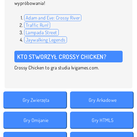
wypróbowania!
Adam and Eve: Crossy River
Traffic Run!
Lampada Street
Jaywalking Legends
KTO STWORZYŁ CROSSY CHICKEN?
Crossy Chicken to gra studia Ivigames.com.
Gry Zwierzęta
Gry Arkadowe
Gry Omijanie
Gry HTML5