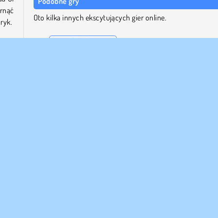
Podobne gry
rnąć
Oto kilka innych ekscytujących gier online.
ryk.
Burnin' Rubber 5 XS
Agame Stunt Cars
. Do
Drag Racing Rivals
, za
Boat Simulator
Kto stworzył grę Drift Torque?
Drift Torque to tytuł studia Fuego! Games.
L5
Wyścigi
Jazda ekstremalna
Ulepszanie