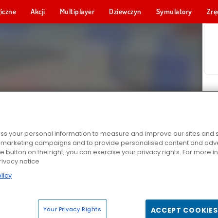
iczne
Akcji
Multiplayer
Dziewczyn
Symulatory
Zrę
s your personal information to measure and improve our sites and s
r marketing campaigns and to provide personalised content and adver
he button on the right, you can exercise your privacy rights. For more 
rivacy notice
licy
Your Privacy Rights
ACCEPT COOKIES