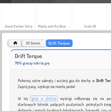
Jewel Garden Story
Masha and the Bear: Meadows
Scala 40
Drift Torque
3D Games
Trollface Quest: USA 2
Farm Merge Valley
Drift Torque
70% graczy lubi tę grę
Pokonaj ostre zakręty i wciśnij gaz do dechy w
Drift To
Zapnij pasy, szykuje się niezła jazda!
W tej
grze o drifcie
wyścigi odbywają się na pa
startowych lotnisk, palących pustyniach, pokrytych śni
dolinach i innych trudnych lokalizacjach. Sprawdź, czy u