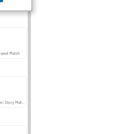
Offroad Crash Climber 4X4
Sweet Match
Safari Story Mahjong