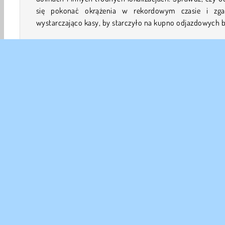
się pokonać okrążenia w rekordowym czasie i zga
wystarczająco kasy, by starczyło na kupno odjazdowych b
Jak grać w grę Drift Boss?
Driftuj ile wlezie w tej ekscytującej
grze o prowadzeniu
zdobycia są niesamowite trofea oraz premie pieniężne
które można zdobyć kolejne pojazdy.
Sterowanie
3D
Samochodowe
Gry Drift
Jeżdżeniu
HTM