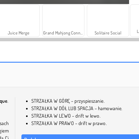
L
Juice Merge
Grand Mahjong Connect
Solitaire Social
Royal Story
Let's Fish!
rque
.
STRZAŁKA W GÓRĘ – przyspieszanie.
STRZAŁKA W DÓŁ LUB SPACJA – hamowanie.
STRZAŁKA W LEWO – drift w lewo.
sach
STRZAŁKA W PRAWO – drift w prawo.
egiem
da Ci