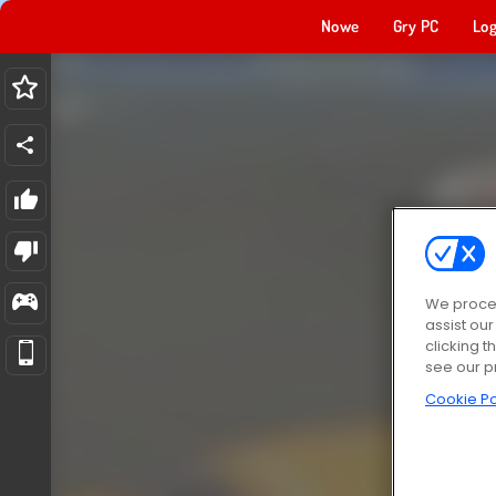
Nowe
Gry PC
Log
We proces
assist ou
clicking t
see our p
Cookie Po