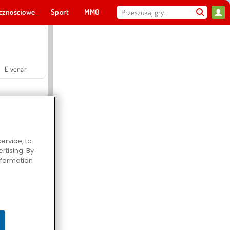
cznościowe
Sport
MMO
Dla ciebie
Elvenar
ervice, to
tising. By
Hospital Surgeon Doctor Game
information