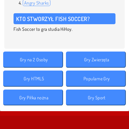
Angry Sharks
KTO STWORZYŁ FISH SOCCER?
Fish Soccer to gra studia HiHoy.
Gry na 2 Osoby
Gry Zwierzęta
Gry HTML5
Popularne Gry
Gry Piłka nożna
Gry Sport