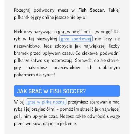
Rozegraj podwodny mecz w
Fish Soccer
. Takiej
piłkarskiej gry online jeszcze nie było!
Niektórzy nazywają to grą „w piłę”, inni – „w nogę”. Dla
ryb w tej niezwykłej
grze sportowej
nie liczy się
nazewnictwo, lecz zdobycie jak największej liczby
bramek przed upływem czasu. Co ciekawe, podwodni
piłkarze łatwo się rozpraszają. Sprawdź, co się stanie,
gdy nakarmisz przeciwników ich ulubionym
pokarmem dla rybek!
JAK GRAĆ W FISH SOCCER?
W tej
grze w piłkę nożną
przejmiesz sterowanie nad
rybą i jej przyjaciółmi – pomóż im strzelić jak najwięcej
goli, nim upłynie czas. Możesz także odwrócić uwagę
przeciwników, dając im jedzenie.