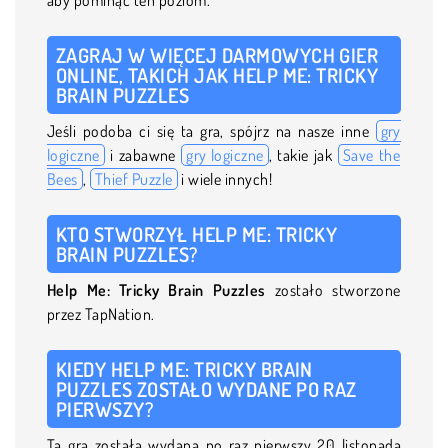
ZAGRAJ W WIĘCEJ DARMOWYCH GIER
ONLINE, TAKICH JAK HELP ME: TRICKY
BRAIN PUZZLES
Jeśli podoba ci się ta gra, spójrz na nasze inne
gry
logiczne
i zabawne
gry logiczne
, takie jak
Save the
Bees
,
Thief Puzzle
i wiele innych!
KTO STWORZYŁ HELP ME: TRICKY
BRAIN PUZZLES?
Help Me: Tricky Brain Puzzles
zostało stworzone
przez TapNation.
KIEDY HELP ME: TRICKY BRAIN
PUZZLES ZOSTAŁO WYDANE PO RAZ
PIERWSZY?
Ta gra została wydana po raz pierwszy 20 listopada