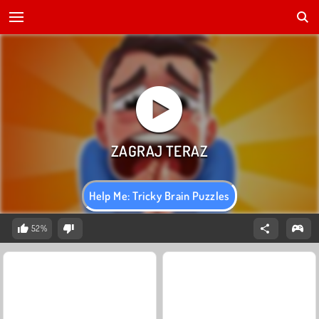
Help Me: Tricky Brain Puzzles
52%