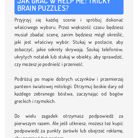
JAK GRAĆ W HELP ME: TRICKY
BRAIN PUZZLES?
Przyjrzyj się każdej scenie i spróbuj dokonać
właściwego wyboru. Przez większość czasu będziesz
musiał zbadać scenę, zanim będziesz mógł określić,
jaki jest właściwy wybór. Stukaj w postacie, aby
zobaczyć, jakie sekrety skrywają. Szukaj telefonów,
ukrytych notatek lub stukaj w obiekty, aby sprawdzić,
czy możesz je podnieść i przenieść.
Podróżuj po mapie dobrych uczynków i przemierzaj
panteon światowej mitologii. Otrzymuj boskie dary od
każdego zebranego bóstwa, zaczynając od bogów
greckich i rzymskich.
Do wielu zagadek otrzymasz podpowiedź za
pierwszym razem. Ale jeśli utkniesz, możesz też kupić
podpowiedź za punkty żarówki lub obejrzeć reklamę,
aby pominąć ten poziom.