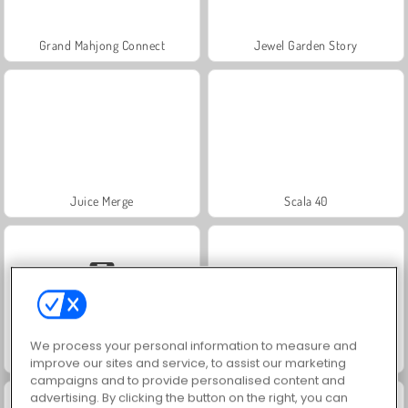
Grand Mahjong Connect
Jewel Garden Story
Juice Merge
Scala 40
We process your personal information to measure and
Solitaire Social
Trollface Quest: USA 2
improve our sites and service, to assist our marketing
campaigns and to provide personalised content and
advertising. By clicking the button on the right, you can