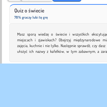
Masha and the Bear: Meadows
Pasjans FRVR
Quiz o świecie
78% graczy lubi tę grę
Masz sporą wiedzę o świecie i wszystkich ekscytują
trudnym quizie. Przygotuj się na prawdziwy sprawdzi
miejscach i zjawiskach? Obejrzyj międzynarodowe miasta,
zajęcia, kuchnie i nie tylko. Następnie sprawdź, czy dasz
ułożyć ich nazwy z kafelków, w tym zabawnym, a zar
Logiczne
Koncentracja
Krzyżówka
HTML5
P
Słowne