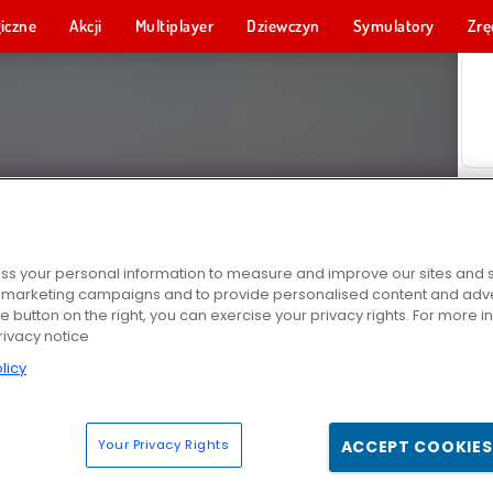
iczne
Akcji
Multiplayer
Dziewczyn
Symulatory
Zrę
s your personal information to measure and improve our sites and s
r marketing campaigns and to provide personalised content and adver
he button on the right, you can exercise your privacy rights. For more 
rivacy notice
licy
Your Privacy Rights
ACCEPT COOKIES