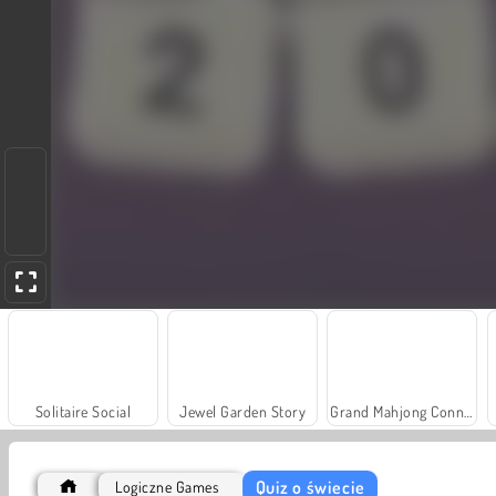
Solitaire Social
Jewel Garden Story
Grand Mahjong Connect
Quiz o świecie
Logiczne Games