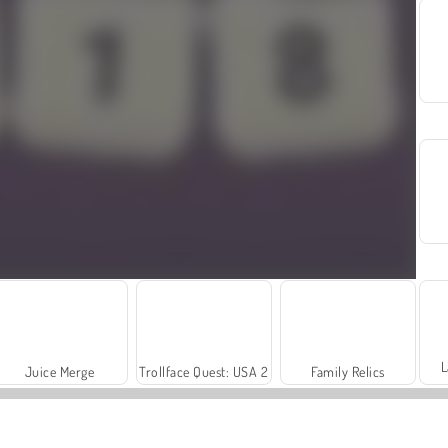
L
Juice Merge
Trollface Quest: USA 2
Family Relics