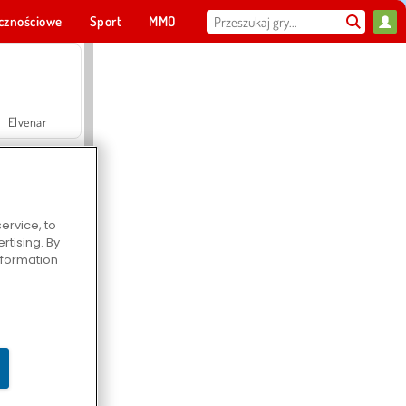
cznościowe
Sport
MMO
Dla ciebie
Elvenar
ervice, to
tising. By
Hospital Surgeon Doctor Game
information
Offroad Crash Climber 4X4