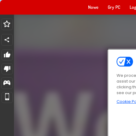
Nowe
Gry PC
Log
We proces
assist ou
clicking t
see our p
Cookie Po