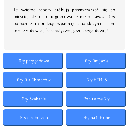
Te świetne roboty próbują przemieszczać się po
mieście, ale ich oprogramowanie nieco nawala. Czy
pomożesz im uniknąć wpadnięcia na skrzynie i inne
przeszkody w tej futurystycznej grze przygodowej?
Gry przygodowe
Gry Omijanie
Gry Dla Chłopców
Gry HTML5
Gry Skakanie
Popularne Gry
Gry o robotach
Gry na 1 Osobę