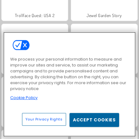
Trollface Quest: USA 2
Jewel Garden Story
We process your personal information to measure and
improve our sites and service, to assist our marketing
Masha and the Bear: Meadows
Juice Merge
campaigns and to provide personalised content and
advertising. By clicking the button on the right, you can
exercise your privacy rights. For more information see our
privacy notice
Cookie Policy
Your Privacy Rights
ACCEPT COOKIES
Grand Mahjong Connect
Heroes of Myths