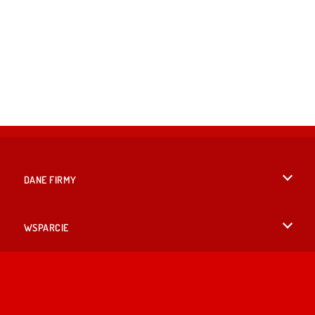
DANE FIRMY
Warunki korzystania z Witryny
WSPARCIE
Nasza polityka prywatnosci
Pomoc
JĘZYKACH
Cookies
English