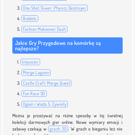
One Shot Tower: Physics Destroyer
Bubbits
Fashion Makeover Dash
Jakie Gry Przygodowe na komórkę są
najlepsze?
Impostor
Merge Lagoon
Castle Craft: Merge Quest
Fun Race 3D
Ogień i Woda 5: Żywioły
Można je przeżywać na różne sposoby w tej świetnej
kolekcji darmowych gier online. Nowe wymiary emocji i
zabawy czekają w
grach 3D
. W grach o bieganiu też nie