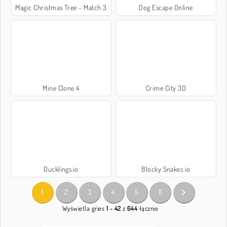
Magic Christmas Tree - Match 3
Dog Escape Online
Mine Clone 4
Crime City 3D
Ducklings.io
Blocky Snakes io
1
2
3
4
5
6
Wyświetla gries
1 - 42
z
644
łącznie