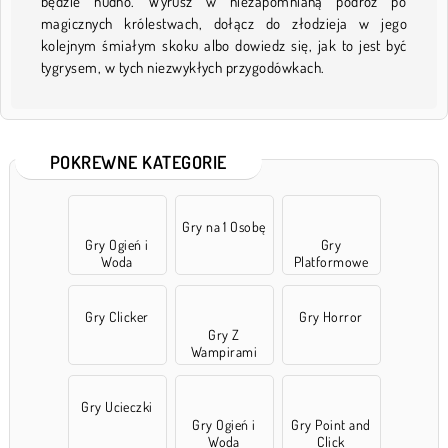
będzie nudno. Wyrusz w niezapomnianą podróż po
magicznych królestwach, dołącz do złodzieja w jego
kolejnym śmiałym skoku albo dowiedz się, jak to jest być
tygrysem, w tych niezwykłych przygodówkach.
POKREWNE KATEGORIE
Gry na 1 Osobę
Gry Ogień i
Gry
Woda
Platformowe
Gry Clicker
Gry Horror
Gry Z
Wampirami
Gry Ucieczki
Gry Ogień i
Gry Point and
Woda
Click