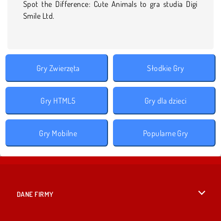
Spot the Difference: Cute Animals to gra studia Digi
Smile Ltd.
Gry Zwierzęta
Słodkie Gry
Gry HTML5
Gry dla dzieci
Gry Mobilne
Popularne Gry
DANE FIRMY
Warunki korzystania z Witryny