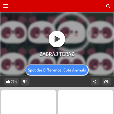
Spot the Difference: Cute Animals
72%