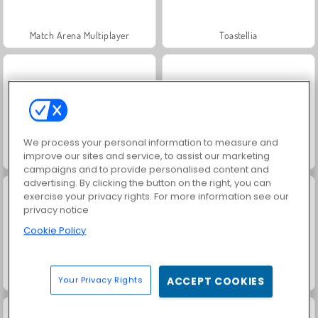
Match Arena Multiplayer
Toastellia
We process your personal information to measure and
improve our sites and service, to assist our marketing
Yummy Donut Factory
Czas na burgera
campaigns and to provide personalised content and
advertising. By clicking the button on the right, you can
exercise your privacy rights. For more information see our
privacy notice
Cookie Policy
My Cake Shop: Bake and Serve
Chocolate Cupcakes: Sara's Cooking Class
Your Privacy Rights
ACCEPT COOKIES