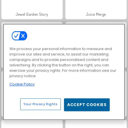
Jewel Garden Story
Juice Merge
We process your personal information to measure and
improve our sites and service, to assist our marketing
campaigns and to provide personalised content and
Grand Mahjong Connect
Fashion Princess - Dress Up for Girls
advertising. By clicking the button on the right, you can
exercise your privacy rights. For more information see our
privacy notice
Cookie Policy
Your Privacy Rights
ACCEPT COOKIES
Farm Merge Valley
Masha and the Bear: Meadows