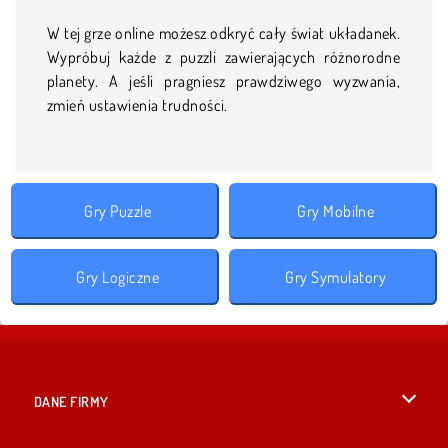
W tej grze online możesz odkryć cały świat układanek.
Wypróbuj każde z puzzli zawierających różnorodne
planety. A jeśli pragniesz prawdziwego wyzwania,
zmień ustawienia trudności.
Gry Puzzle
Gry Mobilne
Gry Logiczne
Gry Symulatory
DANE FIRMY