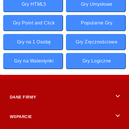
Gry HTML5
Gry Umysłowe
Gry Point and Click
Popularne Gry
Gry na 1 Osobę
Gry Zręcznościowe
Gry na Walentynki
Gry Logiczne
DANE FIRMY
Warunki korzystania z Witryny
WSPARCIE