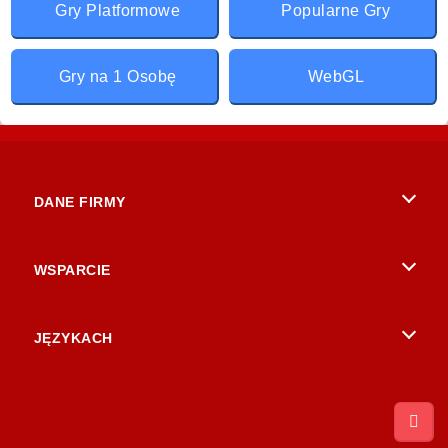
Gry Platformowe
Popularne Gry
Gry na 1 Osobę
WebGL
DANE FIRMY
Warunki korzystania z Witryny
WSPARCIE
Nasza polityka prywatnosci
Pomoc
JĘZYKACH
Cookies
English
Zgoda na pliki cookies