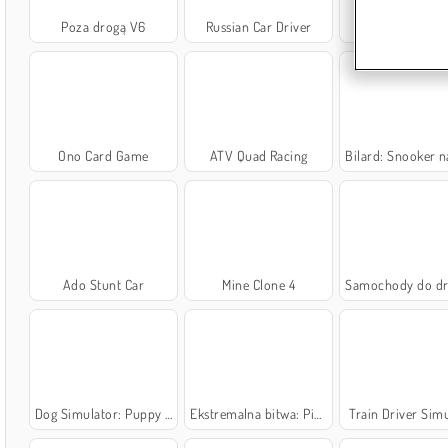
Poza drogą V6
Russian Car Driver
Farming Simul
Ono Card Game
ATV Quad Racing
Bilard: Snooker na 
Ado Stunt Car
Mine Clone 4
Samochody do drif
Dog Simulator: Puppy Craft
Ekstremalna bitwa: Pikselowe Royale
Train Driver Sim