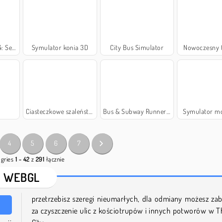
 Rosja
Symulator konia 3D
City Bus Simulator
Nowoczesny t
Ciasteczkowe szaleństwo
Bus & Subway Runner 3D
Symulator mo
4
5
6
7
 gries
1 - 42
z
291
łącznie
WEBGL
przetrzebisz szeregi nieumarłych, dla odmiany możesz zab
za czyszczenie ulic z kościotrupów i innych potworów w T