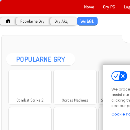
Nowe
Gry PC
Log
WebGL
Popularne Gry
Gry Akcji
POPULARNE GRY
We proces
assist ou
clicking t
Combat Strike 2
Xcross Madness
Słodziutkie połą
see our p
Cookie Po