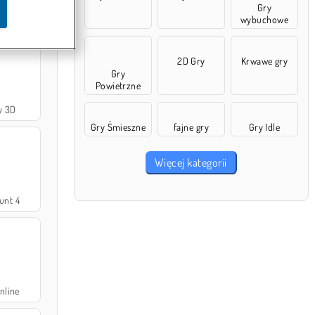
Gry
aciółmi
wybuchowe
2D Gry
Krwawe gry
Gry
Powietrzne
y 3D
Gry Śmieszne
fajne gry
Gry Idle
Więcej kategorii
tunt 4
nline