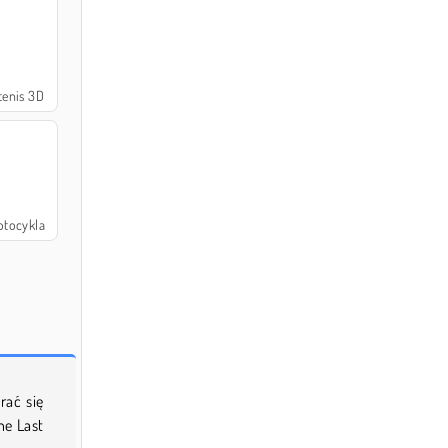
enis 3D
tocykla
rać się
he Last