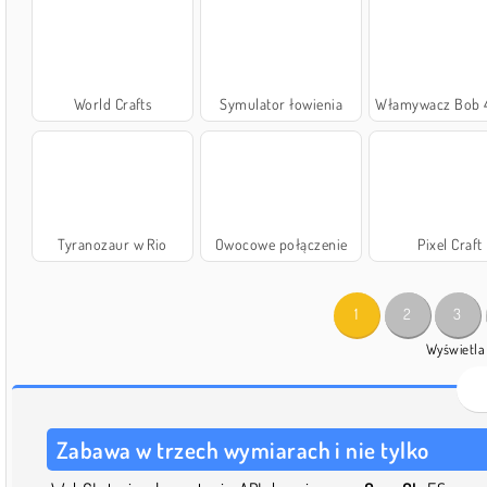
World Crafts
Symulator łowienia
Włamywacz Bob 4: Sezon 2
Tyranozaur w Rio
Owocowe połączenie
Pixel Craft
1
2
3
Wyświetla
Zabawa w trzech wymiarach i nie tylko