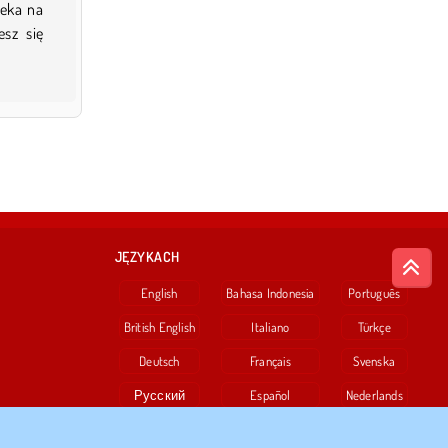
eka na
esz się
JĘZYKACH
English
Bahasa Indonesia
Português
British English
Italiano
Türkçe
Deutsch
Français
Svenska
Русский
Español
Nederlands