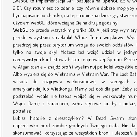
„WebGL to implementacja API, bazująca na
OpenGL
ES w we
2.0”. Czy rozumiesz to zdanie, czy równie dobrze mogłyby
być napisane po chińsku, na tej stronie znajdziesz gry stworzo
użyciem WebGL, które wciągną Cię na długie godziny!
WebGL
to przede wszystkim grafika 3D. A jeśli trzy wymiary
przede wszystkim strzelanki! Włącz Teren wojskowy: Wys
przedrzyj się przez terytorium wroga do swoich oddziałów. 
tylko na swoje siły! Możesz też wziąć udział w jedn
rzeczywistych konfliktów z historii najnowszej. Spróbuj Przet
w Afganistanie – znajdź broń i wyeliminuj po kolei wszystkie c
Albo wybierz się do Wietnamu w Vietnam War: The Last Batt
wskocz do rozgrywki wieloosobowej w szeregach ar
amerykańskiej lub Wietkongu. Mamy też coś dla pań! Żeby s
postrzelać, wcale nie trzeba wbijać się w workowaty mun
Włącz Damę z karabinem, załóż stylowe ciuchy i pokaż,
potrafisz.
Lubisz historie z dreszczykiem? W Dead Swarm stani
naprzeciwko hord zombie głodnych Twojego ciała. Nie daj
skonsumować, korzystając ze wszystkich broni i ulepszeń, j