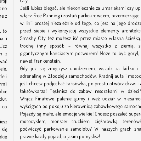
City.
rsji
Jeśli lubisz biegać, ale niekoniecznie za umarlakami czy up
 ono
włącz Free Running i zostań parkourowcem, przemierzając
ne z
w linii prostej niezależnie od tego, co jest na jego drodz
przed siebie i wykorzystuj wszystkie elementy architek
, to
Smashy City też możesz iść przez miasto własną ścieżką
pa i
trochę inny sposób – równaj wszystko z ziemią, st
Licz
gigantycznym kanciastym potworem! Może to być goryl, 
ym z
nawet Frankenstein.
rwać
Gdy już się zmęczysz chodzeniem, wsiądź za kółko i 
ele.
adrenalinę w Złodzieju samochodów. Kradnij auta i motoc
le i
jeśli chcesz podjechać taksówką, po prostu otwórz drzwi i
mii
taksówkarza! Tęsknisz do zabaw resorakami w dzieciń
obie
Włącz Finałowe palenie gumy i weź udział w niesamo
dur.
wyścigach po pokoju za kierownicą zabawkowego samoch
 co
Pojazdy są małe, ale emocje wielkie! Chcesz poszaleć supe
motocyklem, monster truckiem, ciężarówką, terenów
esz
poćwiczyć parkowanie samolotu? W naszych grach znaj
 się
prawie każdy pojazd, o jakim pomyślisz!
akie