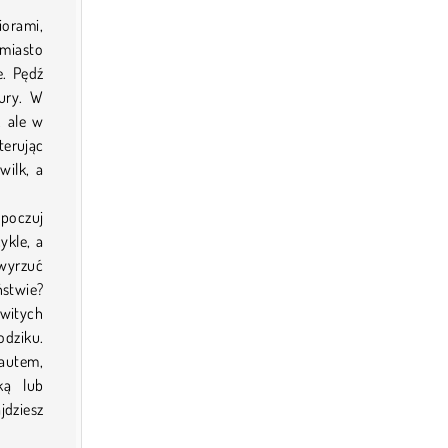
iorami,
 miasto
e. Pędź
tury. W
, ale w
erując
wilk, a
poczuj
ykle, a
 wyrzuć
stwie?
witych
odziku.
rautem,
ką lub
dziesz