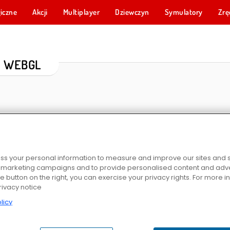
iczne
Akcji
Multiplayer
Dziewczyn
Symulatory
Zrę
WEBGL
s your personal information to measure and improve our sites and s
r marketing campaigns and to provide personalised content and adver
he button on the right, you can exercise your privacy rights. For more 
czenie
World Craft 2
Gangi Miami: Symulator 3D
Jazda teren
rivacy notice
licy