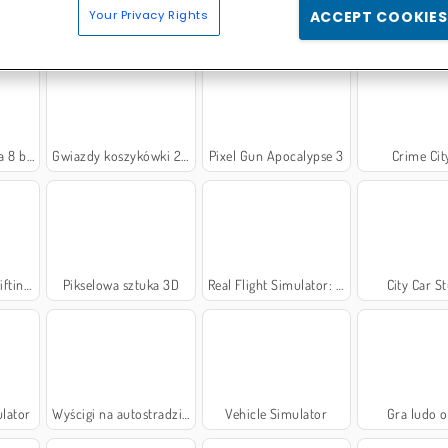
Your Privacy Rights
ACCEPT COOKIES
ator
Dopasuj klejnoty
Symulator autobusu
Uno z przyj
8 bili
Gwiazdy koszykówki 2019
Pixel Gun Apocalypse 3
Crime Cit
tingu
Pikselowa sztuka 3D
Real Flight Simulator: Fighter Aircraft
City Car S
ulator
Wyścigi na autostradzie 3D
Vehicle Simulator
Gra ludo o