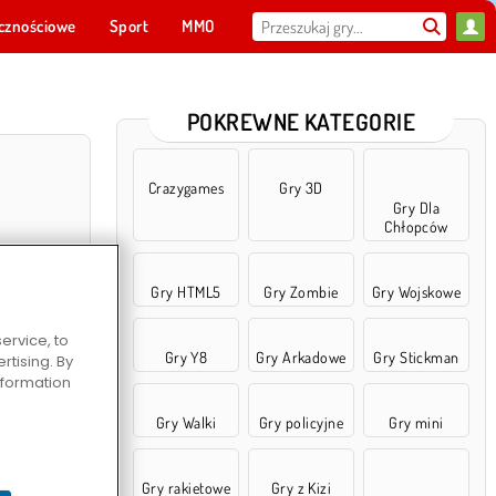
cznościowe
Sport
MMO
Dla ciebie
POKREWNE KATEGORIE
Crazygames
Gry 3D
Gry Dla
Chłopców
Gry HTML5
Gry Zombie
Gry Wojskowe
ervice, to
Gry Y8
Gry Arkadowe
Gry Stickman
tising. By
information
owa 3D
Gry Walki
Gry policyjne
Gry mini
Gry rakietowe
Gry z Kizi