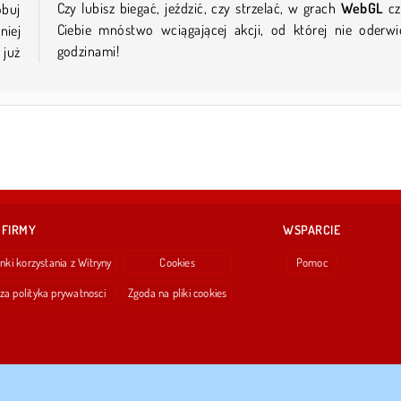
Czy lubisz biegać, jeździć, czy strzelać, w grach
WebGL
cz
óbuj
Ciebie mnóstwo wciągającej akcji, od której nie oderwi
iej
godzinami!
 już
 FIRMY
WSPARCIE
nki korzystania z Witryny
Cookies
Pomoc
za polityka prywatnosci
Zgoda na pliki cookies
Copyright © 2026 SPIL GAMES All rights reserved.