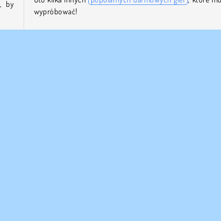
, by
wypróbować!
Microsoft: Solitaire Collection
13-in-1 Solitaire
które
Solitaire FRVR
e, by
Kto stworzył 365 Solitaire Gold?
365 Solitaire Gold to tytuł studia
Agame
.
czne
Gry na 1 Osobę
Solitaire
 FIRMY
WSPARCIE