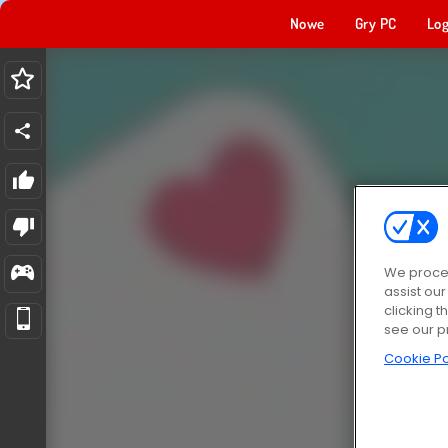
Nowe
Gry PC
Log
We proces
assist ou
clicking t
see our p
Cookie Po