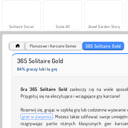
Solitaire Social
Scala 40
Jewel Garden Story
365 Solitaire Gold
Planszowe i Karciane Games
Masha and the Bear: Meadows
Rummy World
365 Solitaire Gold
64% graczy lubi tę grę
Gra 365 Solitaire Gold
zaskoczy cię na wiele sposo
Przygotuj się na ekscytujące i wciągające gry karciane!
Rozerwij się, grając w szybką grą lub codzienne wyzwanie 
grze w pasjansa
. Możesz także szlifować swoje umiejętn
rozgrywając partie różnych klasycznych gier karcian