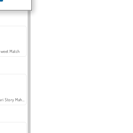
Offroad Crash Climber 4X4
Sweet Match
Safari Story Mahjong