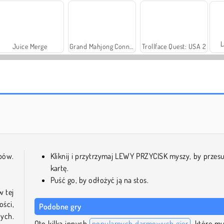
L
Juice Merge
Grand Mahjong Connect
Trollface Quest: USA 2
Fashion Princess - Dress Up for Girls
Harvest Honors
bów.
Kliknij i przytrzymaj LEWY PRZYCISK myszy, by przes
kartę.
Puść go, by odłożyć ją na stos.
w tej
ości,
Podobne gry
ych.
Oto kilka innych
popularnych darmowych gier
, które mu