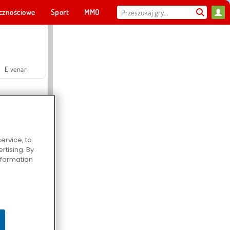
cznościowe
Sport
MMO
Dla ciebie
Elvenar
ervice, to
tising. By
Hospital Surgeon Doctor Game
information