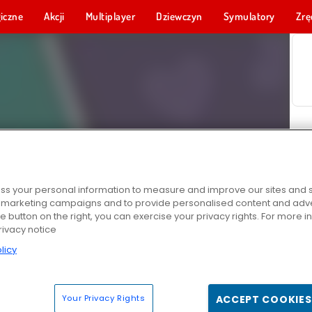
iczne
Akcji
Multiplayer
Dziewczyn
Symulatory
Zrę
s your personal information to measure and improve our sites and s
r marketing campaigns and to provide personalised content and adver
he button on the right, you can exercise your privacy rights. For more 
rivacy notice
licy
Your Privacy Rights
ACCEPT COOKIES