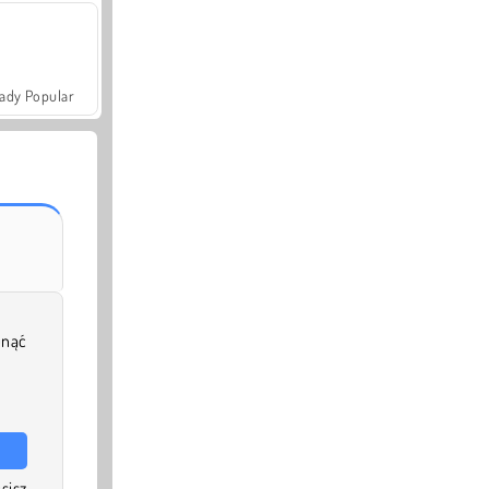
ady Popular
unąć
sisz