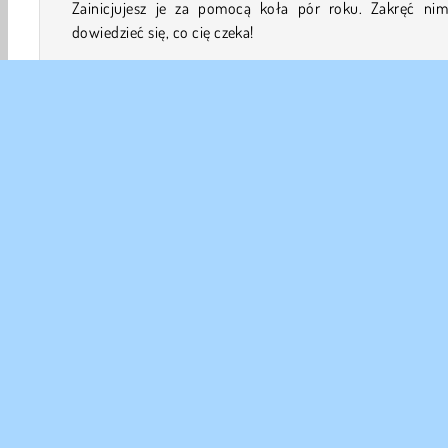
Zainicjujesz je za pomocą koła pór roku. Zakręć nim
dowiedzieć się, co cię czeka!
Jak grać w 365 Solitaire Gold?
365 Solitaire Gold to zbiór różnych gier typu pasjans, 
charakteryzują się własnymi zestawami reguł. Wypróbuj j
dowiedzieć się o nich więcej.
Sterowanie
Planszowe i Karciane
Pasjans Karty
HTML5
Logi
DANE