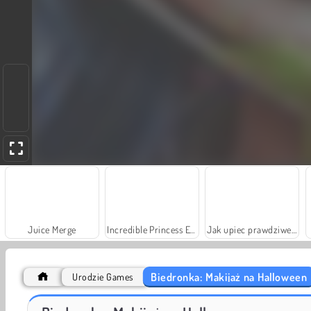
Juice Merge
Incredible Princess Eye Art
Jak upiec prawdziwe ciasto
Biedronka: Makijaż na Halloween
Urodzie Games
Gumowe bloki: Ewolucja
Clown Nights