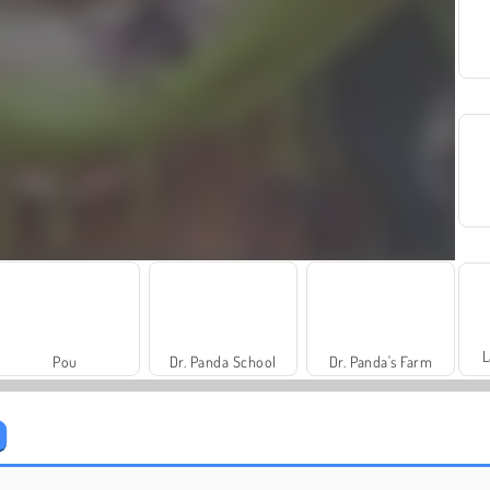
L
Pou
Dr. Panda School
Dr. Panda's Farm
Easy Joe World
Fashion Princess - Dress Up for Girls