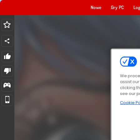
Nowe
Gry PC
Log
We proces
assist ou
clicking t
see our p
Cookie Po