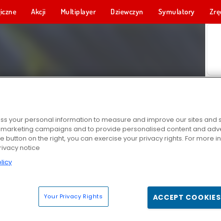
iczne
Akcji
Multiplayer
Dziewczyn
Symulatory
Zrę
s your personal information to measure and improve our sites and s
r marketing campaigns and to provide personalised content and adver
he button on the right, you can exercise your privacy rights. For more 
rivacy notice
licy
Your Privacy Rights
ACCEPT COOKIES