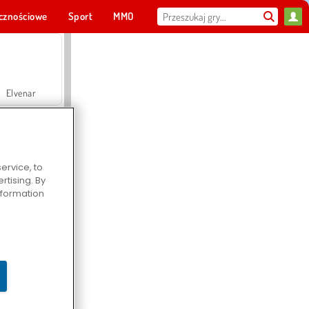
cznościowe
Sport
MMO
Dla ciebie
Elvenar
ervice, to
tising. By
Hospital Surgeon Doctor Game
information
Offroad Crash Climber 4X4