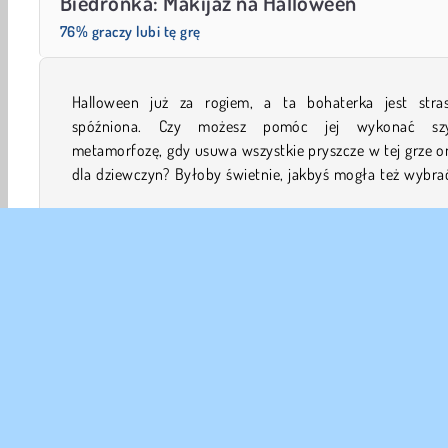
Biedronka: Makijaż na Halloween
76% graczy lubi tę grę
Halloween już za rogiem, a ta bohaterka jest stras
niej strasznie niezwykły makijaż, zanim pójdzie zbierać cuk
spóźniona. Czy możesz pomóc jej wykonać sz
metamorfozę, gdy usuwa wszystkie pryszcze w tej grze o
dla dziewczyn? Byłoby świetnie, jakbyś mogła też wybra
Urodzie
Dziewczyn
Halloween
Gry Makijaż
G
DANE
Waru
Nas