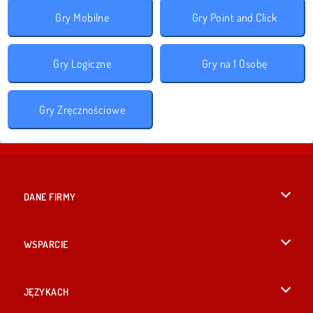
Gry Mobilne
Gry Point and Click
Gry Logiczne
Gry na 1 Osobę
Gry Zręcznościowe
DANE FIRMY
Warunki korzystania z Witryny
WSPARCIE
Nasza polityka prywatnosci
Pomoc
JĘZYKACH