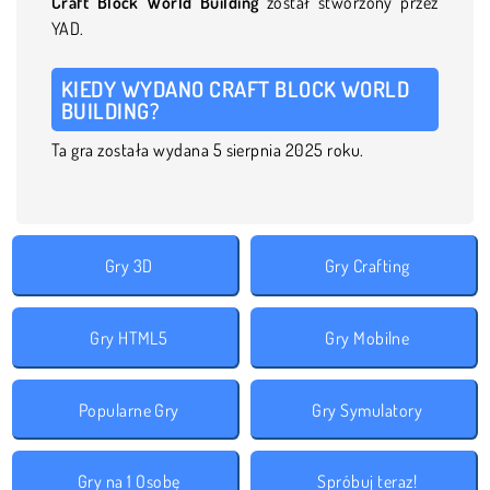
Craft Block World Building
został stworzony przez
YAD.
KIEDY WYDANO CRAFT BLOCK WORLD
BUILDING?
Ta gra została wydana 5 sierpnia 2025 roku.
Gry 3D
Gry Crafting
Gry HTML5
Gry Mobilne
Popularne Gry
Gry Symulatory
Gry na 1 Osobę
Spróbuj teraz!