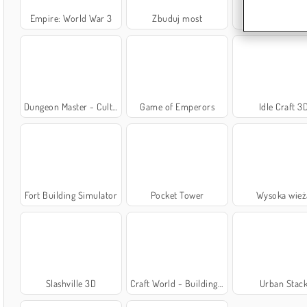
Empire: World War 3
Zbuduj most
Buduj i twór
Dungeon Master - Cult & Craft
Game of Emperors
Idle Craft 3
Fort Building Simulator
Pocket Tower
Wysoka wież
Slashville 3D
Craft World - Building Games
Urban Stac