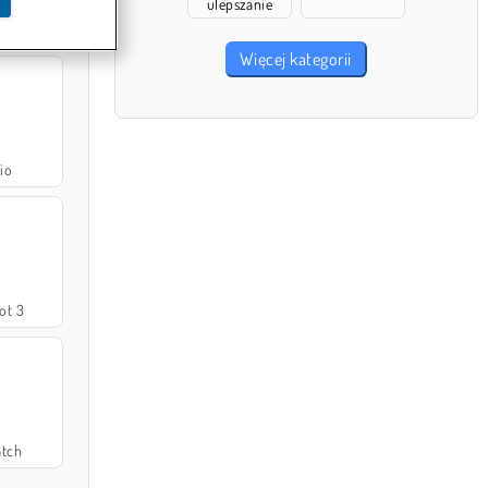
ulepszanie
cks
Więcej kategorii
io
ot 3
atch