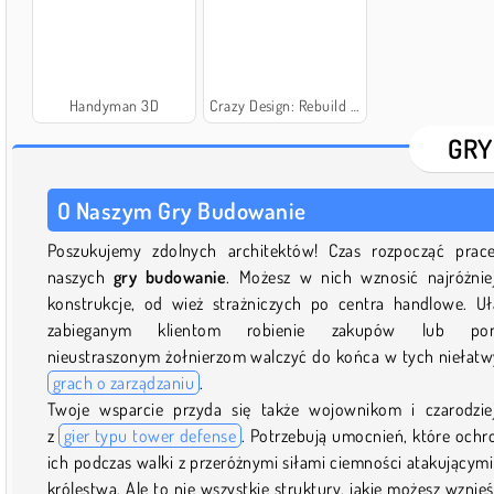
Handyman 3D
Crazy Design: Rebuild Your Home
GRY
O Naszym Gry Budowanie
Poszukujemy zdolnych architektów! Czas rozpocząć prac
naszych
gry budowanie
. Możesz w nich wznosić najróżnie
konstrukcje, od wież strażniczych po centra handlowe. U
zabieganym klientom robienie zakupów lub po
nieustraszonym żołnierzom walczyć do końca w tych niełat
grach o zarządzaniu
.
Twoje wsparcie przyda się także wojownikom i czarodzi
z
gier typu tower defense
. Potrzebują umocnień, które ochr
ich podczas walki z przeróżnymi siłami ciemności atakującymi
królestwa. Ale to nie wszystkie struktury, jakie możesz wznie