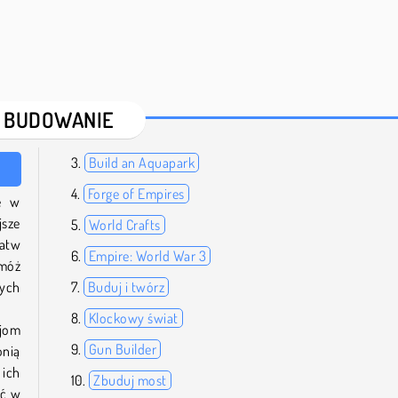
 BUDOWANIE
Build an Aquapark
Forge of Empires
e w
jsze
World Crafts
łatw
Empire: World War 3
móż
wych
Buduj i twórz
Klockowy świat
ejom
Gun Builder
onią
 ich
Zbuduj most
ść w