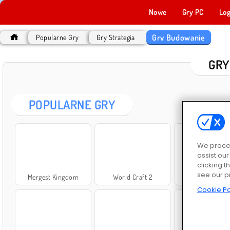
Nowe
Gry PC
Log
Gry Budowanie
Popularne Gry
Gry Strategia
GRY
POPULARNE GRY
We proces
assist ou
clicking t
see our p
Mergest Kingdom
World Craft 2
Build an Aqua
Cookie Po