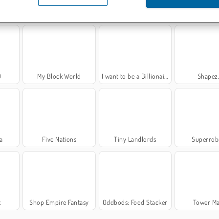
z
Gun Builder
City Builder
City Blo
D
My Block World
I want to be a Billionaire 2
Shapez.
a
Five Nations
Tiny Landlords
Superrob
k
Shop Empire Fantasy
Oddbods: Food Stacker
Tower M