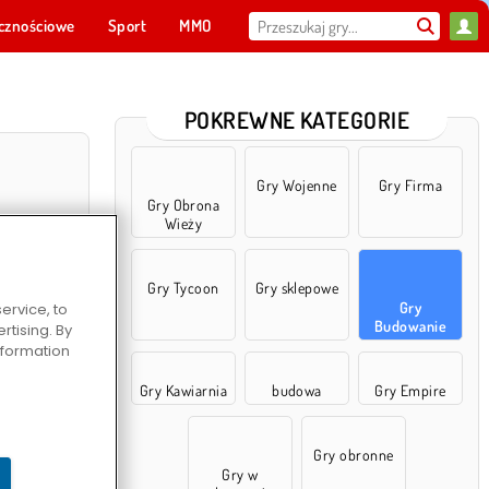
cznościowe
Sport
MMO
Dla ciebie
POKREWNE KATEGORIE
Gry Wojenne
Gry Firma
Gry Obrona
Wieży
Gry Tycoon
Gry sklepowe
Gry
ervice, to
Budowanie
tising. By
information
świat
Gry Kawiarnia
budowa
Gry Empire
Gry obronne
Gry w