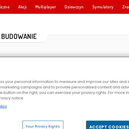
iczne
Akcji
Multiplayer
Dziewczyn
Symulatory
Zrę
 BUDOWANIE
s your personal information to measure and improve our sites and s
r marketing campaigns and to provide personalised content and adver
he button on the right, you can exercise your privacy rights. For more 
rivacy notice
park
Forge of Empires
World Crafts
Klockowy 
licy
Your Privacy Rights
ACCEPT COOKIES