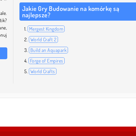
Jakie Gry Budowanie na komórkę są
ale.
najlepsze?
tik?
ane,
Mergest Kingdom
onuj
World Craft 2
Build an Aquapark
Forge of Empires
World Crafts