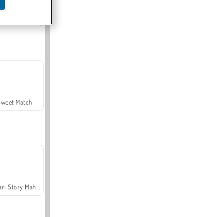
Offroad Crash Climber 4X4
Sweet Match
Safari Story Mahjong