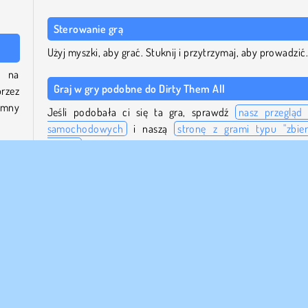
Sterowanie grą
Użyj myszki, aby grać. Stuknij i przytrzymaj, aby prowadzić
y na
Graj w gry podobne do Dirty Them All
rzez
omny
Jeśli podobała ci się ta gra, sprawdź
nasz przegląd 
samochodowych
i naszą
stronę z grami typu "zbier
uciekaj
".
zień,
twój
Aby uzyskać więcej gier zręcznościowych, sprawdź n
kolekcję gier zręcznościowych.
być.
Kto stworzył Dirty Them All?
chód
Dirty Them All
zostało stworzone przez RHM Interactive.
rych
Kiedy Dirty Them All zostało wydane po raz pierwszy?
rany