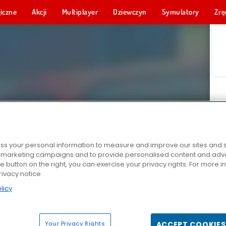
iczne
Akcji
Multiplayer
Dziewczyn
Symulatory
Zrę
s your personal information to measure and improve our sites and s
r marketing campaigns and to provide personalised content and adver
he button on the right, you can exercise your privacy rights. For more 
rivacy notice
licy
Your Privacy Rights
ACCEPT COOKIES