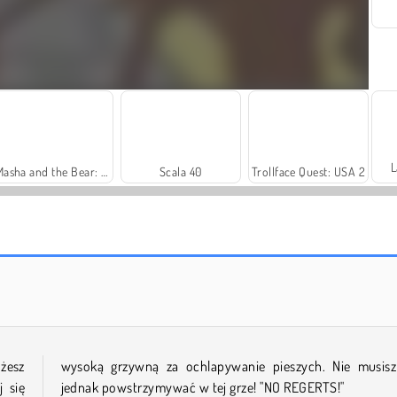
L
Masha and the Bear: Meadows
Scala 40
Trollface Quest: USA 2
Royal Story
Let's Fish!
żesz
wysoką grzywną za ochlapywanie pieszych. Nie musisz
 się
jednak powstrzymywać w tej grze! "NO REGERTS!"