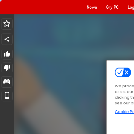
Nowe
Gry PC
Log
We proces
assist ou
clicking t
see our p
Cookie Po