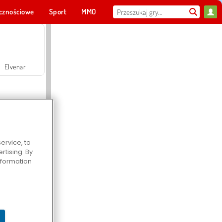
cznościowe
Sport
MMO
Dla ciebie
Elvenar
ervice, to
tising. By
Hospital Surgeon Doctor Game
information