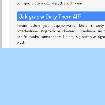
ochlapać błotem ludzi idących chodnikiem.
Jak grać w Dirty Them All?
Twoim celem jest rozpryskiwanie błota i wod
przechodniów stojących na chodniku. Przedzieraj się p
kałuże swoim samochodem i staraj się stworzyć ogr
plusk.
Zmoknięcie przez rozbryzgi wody i błota zrujnuje każdy d
a ludzie, których zmoczysz, będą wściekli. Będą gonić 
samochód i wskoczą na jego tył, jeśli cię dogonią.
Wykonuj manewry w lewo i w prawo, aby się ich poz
Przejeżdżanie przez kałuże spowoduje, że twój samo
przyspieszy, ale trzymanie się ich spowolni cię.
Najlepiej nie próbuj tego w prawdziwym życiu. W niektó
krajach, takich jak Wielka Brytania, możesz zostać uka