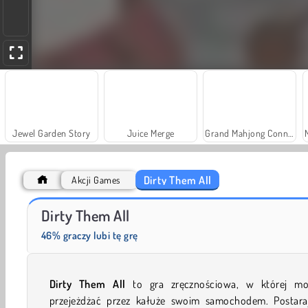
Jewel Garden Story
Juice Merge
Grand Mahjong Connect
Dirty Them All
Akcji Games
Farm Merge Valley
Solitaire Social
Dirty Them All
46% graczy lubi tę grę
Dirty Them All
to gra zręcznościowa, w której mo
przejeżdżać przez kałuże swoim samochodem. Postaraj