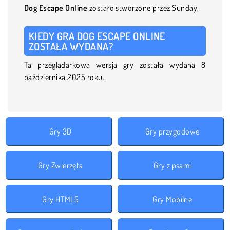
Dog Escape Online
zostało stworzone przez Sunday.
KIEDY GRA DOG ESCAPE ONLINE
ZOSTAŁA WYDANA?
Ta przeglądarkowa wersja gry została wydana 8
października 2025 roku.
Gry 3D
Gry przygodowe
Gry Zwierzęta
Gry z psami
Gry HTML5
Gry Mobilne