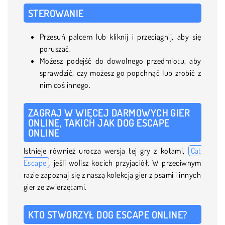
STEROWANIE
Przesuń palcem lub kliknij i przeciągnij, aby się
poruszać.
Możesz podejść do dowolnego przedmiotu, aby
sprawdzić, czy możesz go popchnąć lub zrobić z
nim coś innego.
ZAGRAJ W WIĘCEJ DARMOWYCH GIER
ONLINE, TAKICH JAK DOG ESCAPE
ONLINE
Istnieje również urocza wersja tej gry z kotami,
Cat
Escape
, jeśli wolisz kocich przyjaciół. W przeciwnym
razie zapoznaj się z naszą kolekcją gier z psami i innych
gier ze zwierzętami.
KTO STWORZYŁ DOG ESCAPE ONLINE?