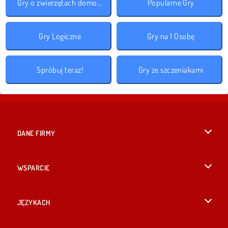
Gry o zwierzętach domowych
Popularne Gry
Gry Logiczne
Gry na 1 Osobę
Spróbuj teraz!
Gry ze szczeniakami
DANE FIRMY
Warunki korzystania z Witryny
WSPARCIE
Nasza polityka prywatnosci
Pomoc
JĘZYKACH
Cookies