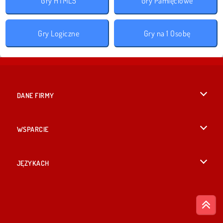
Gry HTML5
Gry Pamięciowe
Gry Logiczne
Gry na 1 Osobę
DANE FIRMY
Warunki korzystania z Witryny
WSPARCIE
Nasza polityka prywatnosci
Pomoc
JĘZYKACH
Cookies
British English
Zgoda na pliki cookies
Русский