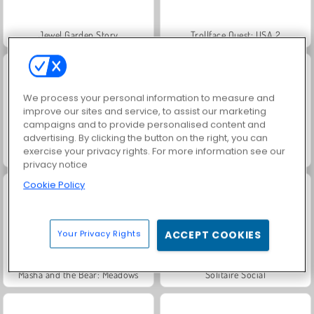
Jewel Garden Story
Trollface Quest: USA 2
We process your personal information to measure and
improve our sites and service, to assist our marketing
campaigns and to provide personalised content and
advertising. By clicking the button on the right, you can
exercise your privacy rights. For more information see our
Juice Merge
Grand Mahjong Connect
privacy notice
Cookie Policy
Your Privacy Rights
ACCEPT COOKIES
Masha and the Bear: Meadows
Solitaire Social