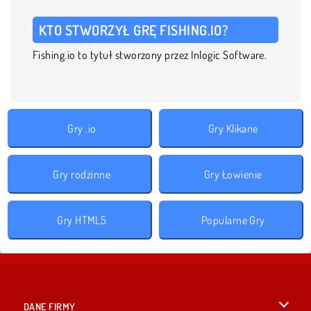
KTO STWORZYŁ GRĘ FISHING.IO?
Fishing.io to tytuł stworzony przez Inlogic Software.
Gry .io
Gry Klikane
Gry rodzinne
Gry Łowienie
Gry HTML5
Popularne Gry
DANE FIRMY