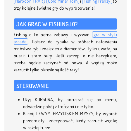
Harpoon FRVR
,
Gold Miner Tom
i
Fishing Frenzy
to
trzy kolejne świetne gry do wypróbowania!
JAK GRAĆ W FISHING.IO?
Fishing.io to pełna zabawy i wyzwań
gra w stylu
arcade
. Dołącz do rybaka w próbach nałowienia
mnóstwa ryb i znalezienia diamentów. Tylko uważaj na
puszki i stare buty. Jeśli zaczepi o nie haczykiem,
trzeba będzie zaczynać od nowa. A wędką może
zarzucić tylko określoną ilość razy!
STEROWANIE
Użyj KURSORA, by poruszać się po menu,
odwiedzić pokój z trofeami i nie tylko.
Kliknij LEWYM PRZYCISKIEM MYSZY, by wybrać
przedmioty i zdecydować, kiedy zarzucić wędkę
w każdej turze.