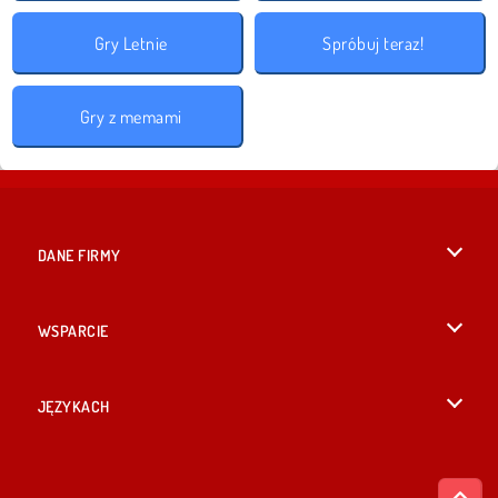
Gry Letnie
Spróbuj teraz!
Gry z memami
DANE FIRMY
Warunki korzystania z Witryny
WSPARCIE
Nasza polityka prywatnosci
Pomoc
JĘZYKACH
Cookies
English