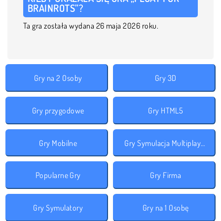
BRAINROTS”?
Ta gra została wydana 26 maja 2026 roku.
Gry na 2 Osoby
Gry 3D
Gry przygodowe
Gry HTML5
Gry Mobilne
Gry Symulacja Multiplayer
Popularne Gry
Gry Firma
Gry Symulatory
Gry na 1 Osobę