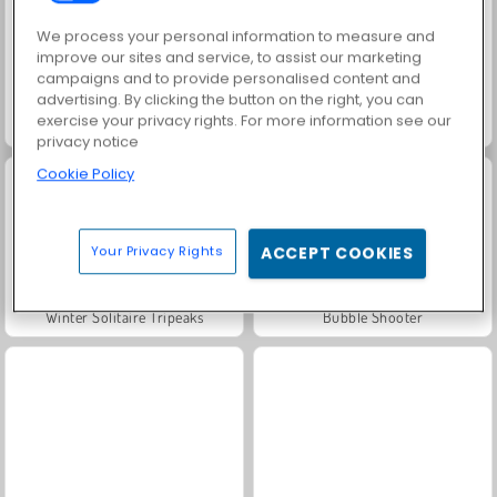
We process your personal information to measure and
improve our sites and service, to assist our marketing
campaigns and to provide personalised content and
advertising. By clicking the button on the right, you can
exercise your privacy rights. For more information see our
VEX Challenges
Free Hoops
privacy notice
Cookie Policy
Your Privacy Rights
ACCEPT COOKIES
Winter Solitaire Tripeaks
Bubble Shooter