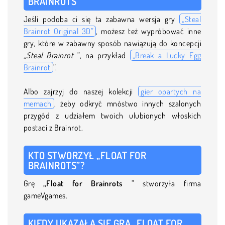
BRAINROTS
Jeśli podoba ci się ta zabawna wersja gry
„Steal
Brainrot Original 3D”
, możesz też wypróbować inne
gry, które w zabawny sposób nawiązują do koncepcji
„Steal Brainrot
”, na przykład
„Break a Lucky Egg
Brainrot
”.
Albo zajrzyj do naszej kolekcji
gier opartych na
memach
, żeby odkryć mnóstwo innych szalonych
przygód z udziałem twoich ulubionych włoskich
postaci z Brainrot.
KTO STWORZYŁ „FLOAT FOR
BRAINROTS”?
Grę
„Float for Brainrots
” stworzyła firma
gameVgames.
KIEDY UKAZAŁA SIĘ GRA „FLOAT FOR