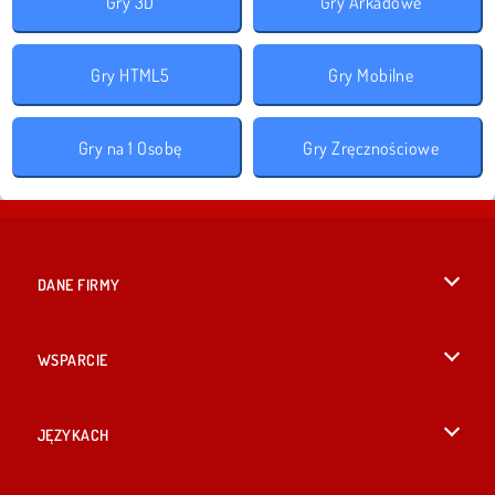
Gry 3D
Gry Arkadowe
Gry HTML5
Gry Mobilne
Gry na 1 Osobę
Gry Zręcznościowe
DANE FIRMY
Warunki korzystania z Witryny
WSPARCIE
Nasza polityka prywatnosci
Pomoc
JĘZYKACH
Cookies
English