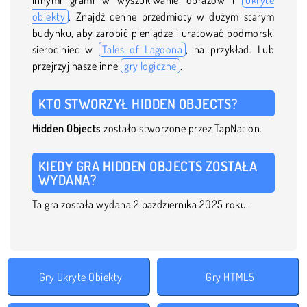
obiekty
. Znajdź cenne przedmioty w dużym starym
budynku, aby zarobić pieniądze i uratować podmorski
sierociniec w
Tales of Lagoona
, na przykład. Lub
przejrzyj nasze inne
gry logiczne
.
KTO STWORZYŁ HIDDEN OBJECTS?
Hidden Objects
zostało stworzone przez TapNation.
KIEDY GRA HIDDEN OBJECTS ZOSTAŁA
WYDANA?
Ta gra została wydana 2 października 2025 roku.
Gry Ukryte Obiekty
Gry HTML5