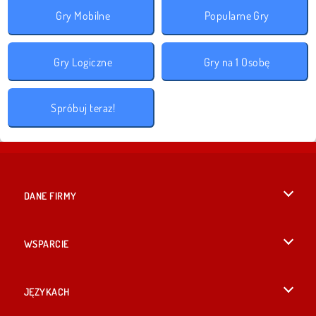
Gry Mobilne
Popularne Gry
Gry Logiczne
Gry na 1 Osobę
Spróbuj teraz!
DANE FIRMY
Warunki korzystania z Witryny
WSPARCIE
Nasza polityka prywatnosci
Pomoc
JĘZYKACH