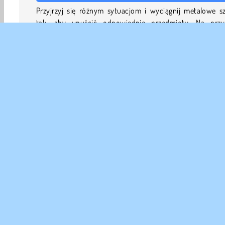
Przyjrzyj się różnym sytuacjom i wyciągnij metalowe sz
tak, aby upuścić odpowiednie przedmioty. Na przy
spróbuj pomóc matce i córce rozpalić ogień i upiec r
Zbieraj jedzenie, ubrania i plandeki, aby stworzyć żagie
chatę. Uważaj na spadające skały i bomby.
W misjach pobocznych możesz zebrać monety, aby zbud
schronienie i warsztat na wyspie. To pozwoli Ci pasy
Przygodowe
Logiczne
HTML5
Logiczne
Mobi
DANE