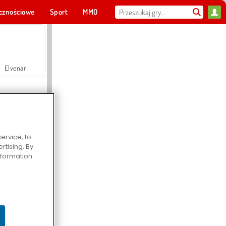
cznościowe
Sport
MMO
Dla ciebie
Elvenar
ervice, to
tising. By
Hospital Surgeon Doctor Game
information