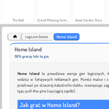
The Wall
Grand Mahjong Connect
Jewel Garden Story
Home Island
Logiczne Games
Scala 40
Heroes of Myths
Home Island
59% graczy lubi tę grę
Home Island
to prawdziwa wersja gier logicznych, k
widzisz w fałszywych reklamach gier. Pomóż matce i c
przetrwać po strasznej katastrofie statku, rozwiązując za
typu pull-the-pins (wyciągnij szpilki).
Jak grać w Home Island?