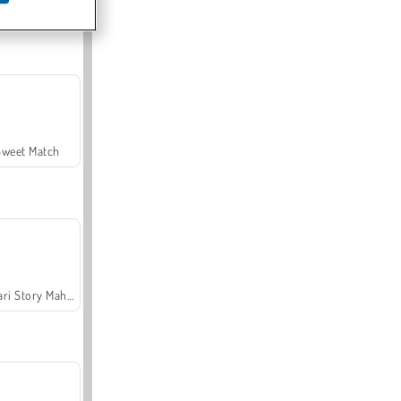
Offroad Crash Climber 4X4
Sweet Match
Safari Story Mahjong