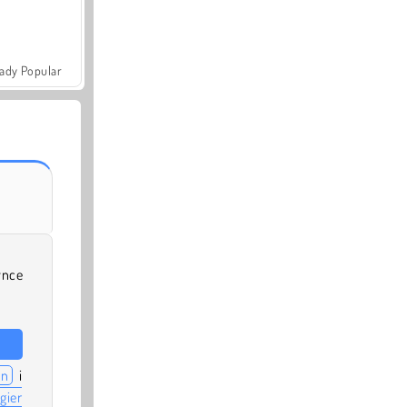
ady Popular
ynce
in
i
gier