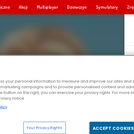
iczne
Akcji
Multiplayer
Dziewczyn
Symulatory
Zrę
s your personal information to measure and improve our sites and s
r marketing campaigns and to provide personalised content and adver
he button on the right, you can exercise your privacy rights. For more 
rivacy notice
licy
Your Privacy Rights
ACCEPT COOKIES