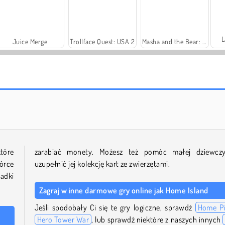
L
Juice Merge
Trollface Quest: USA 2
Masha and the Bear: Meadows
Solitaire Social
Fashion Princess - Dress Up for Girls
tóre
zarabiać monety. Możesz też pomóc małej dziewcz
órce
uzupełnić jej kolekcję kart ze zwierzętami.
gadki
Zagraj w inne darmowe gry online jak Home Island
Jeśli spodobały Ci się te gry logiczne, sprawdź
Home P
Hero Tower War
, lub sprawdź niektóre z naszych innych