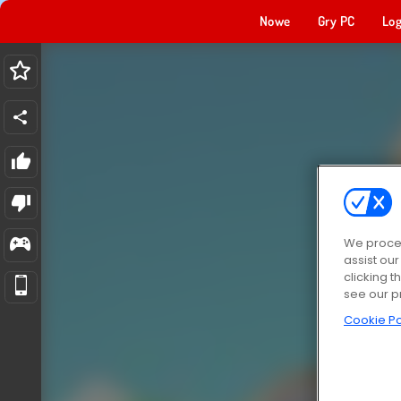
Nowe
Gry PC
Log
We proces
assist ou
clicking t
see our p
Cookie Po