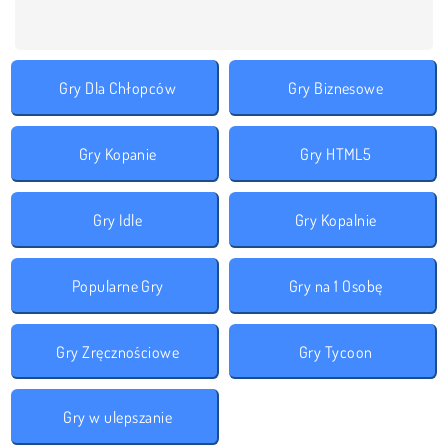
Gry Dla Chłopców
Gry Biznesowe
Gry Kopanie
Gry HTML5
Gry Idle
Gry Kopalnie
Popularne Gry
Gry na 1 Osobę
Gry Zręcznościowe
Gry Tycoon
Gry w ulepszanie