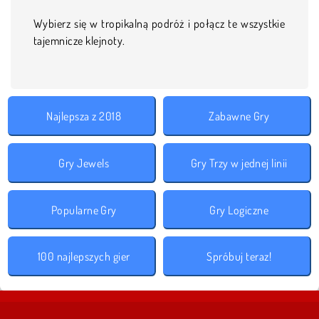
Wybierz się w tropikalną podróż i połącz te wszystkie
tajemnicze klejnoty.
Najlepsza z 2018
Zabawne Gry
Gry Jewels
Gry Trzy w jednej linii
Popularne Gry
Gry Logiczne
100 najlepszych gier
Spróbuj teraz!