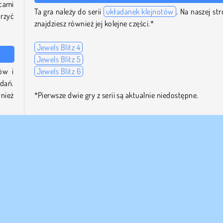
cami
Ta gra należy do serii
układanek klejnotów
. Na naszej str
orzyć
znajdziesz również jej kolejne części.*
Jewels Blitz 4
Jewels Blitz 5
ów i
Jewels Blitz 6
adań.
nież
*Pierwsze dwie gry z serii są aktualnie niedostępne.
Kto stworzył grę Jewels Blitz 3?
 aby
adzić
Jewels Blitz 3
to tytuł studia Agame.
tów.
ione
Kiedy wydano grę Jewels Blitz 3?
Ta wersja HTML5 oryginalnej gry logicznej została pono
akie
wydana 3 października 2023 roku. Oryginalna gra zos
także
wydana w czerwcu 2018 roku.