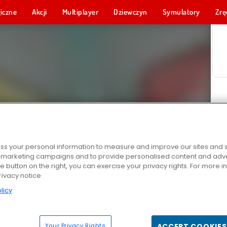
iczne
Akcji
Multiplayer
Dziewczyn
Symulatory
Zrę
s your personal information to measure and improve our sites and s
r marketing campaigns and to provide personalised content and adver
he button on the right, you can exercise your privacy rights. For more 
rivacy notice
licy
Your Privacy Rights
ACCEPT COOKIES