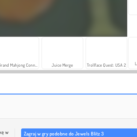
L
Grand Mahjong Connect
Juice Merge
Trollface Quest: USA 2
Solitaire Social
Fashion Princess - Dress Up for Girls
kę w
Zagraj w gry podobne do Jewels Blitz 3