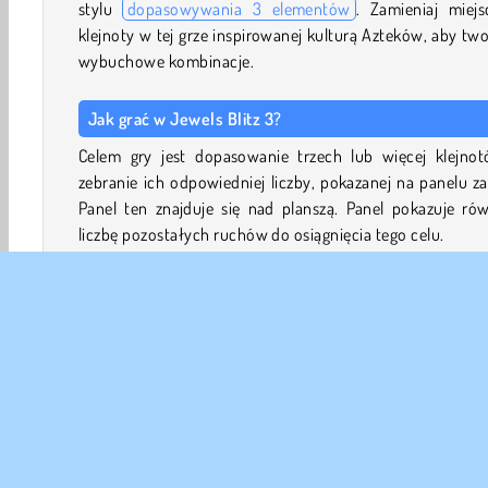
stylu
dopasowywania 3 elementów
. Zamieniaj miejs
klejnoty w tej grze inspirowanej kulturą Azteków, aby tw
wybuchowe kombinacje.
Jak grać w Jewels Blitz 3?
Celem gry jest dopasowanie trzech lub więcej klejnot
zebranie ich odpowiedniej liczby, pokazanej na panelu z
Panel ten znajduje się nad planszą. Panel pokazuje rów
liczbę pozostałych ruchów do osiągnięcia tego celu.
Stuknij klejnot i przeciągnij go na sąsiednią pozycję,
zamienić go miejscami z sąsiadem. Każdy ruch musi prow
do dopasowania trzech lub więcej identycznych klejno
Dopasowane klejnoty znikną z planszy i zostaną zastąp
przez nowe, spadające z góry.
W miarę postępów w grze pojawiają się nowe wyzwania, t
jak zablokowane lub specjalne kafelki do usunięcia, a 