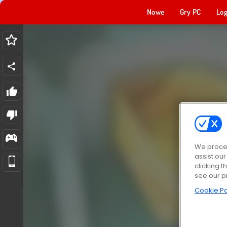
Nowe
Gry PC
Log
We proces
assist ou
clicking t
see our p
Cookie Po