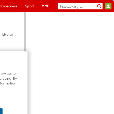
cznościowe
Sport
MMO
Dla ciebie
Elvenar
ervice, to
tising. By
Hospital Surgeon Doctor Game
information