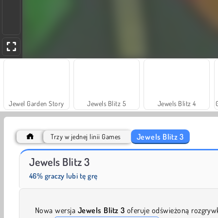
Jewel Garden Story
Jewels Blitz 5
Jewels Blitz 4
Jewels Blitz 3
Trzy w jednej linii Games
Masha and the Bear: Meadows
Scala 40
Jewels Blitz 3
46% graczy lubi tę grę
Nowa wersja
Jewels Blitz 3
oferuje odświeżoną rozgryw