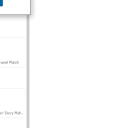
Offroad Crash Climber 4X4
Sweet Match
Safari Story Mahjong